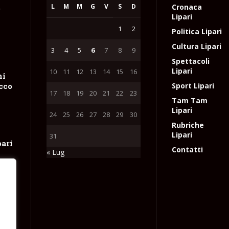
L
M
M
G
V
S
D
Cronaca
e
Lipari
1
2
Politica Lipari
Cultura Lipari
3
4
5
6
7
8
9
Spettacoli
Lipari
10
11
12
13
14
15
16
hi
occo
Sport Lipari
17
18
19
20
21
22
23
Tam Tam
Lipari
24
25
26
27
28
29
30
Rubriche
Lipari
31
pari
Contatti
« Lug
ne
tta
e
l