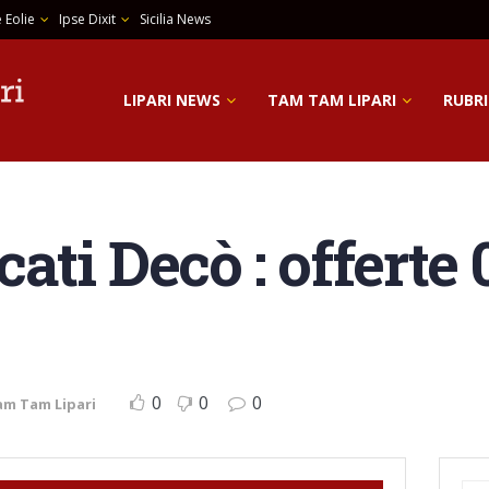
 Eolie
Ipse Dixit
Sicilia News
LIPARI NEWS
TAM TAM LIPARI
RUBRI
ti Decò : offerte 
0
0
0
am Tam Lipari