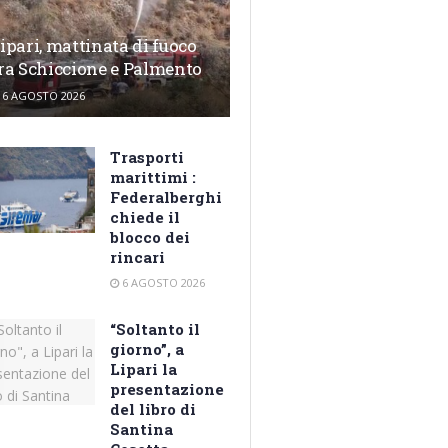
ipari, mattinata di fuoco
ra Schiccione e Palmento
6 AGOSTO 2026
Trasporti
marittimi :
Federalberghi
chiede il
blocco dei
rincari
6 AGOSTO 2026
“Soltanto il
giorno”, a
Lipari la
presentazione
del libro di
Santina