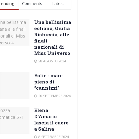
rending
Comments
Latest
Una bellissima
eoliana, Giulia
Ristuccia, alle
finali
nazionali di
Miss Universo
28 AGOSTO 2024
Eolie : mare
pieno di
“cannizzi”
20 SETTEMBRE 2024
Elena
D’Amario
lascia il cuore
a Salina
8 SETTEMBRE 2024