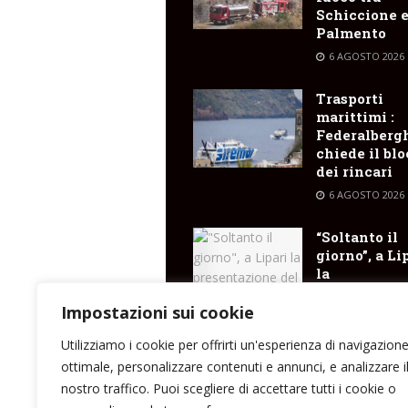
Schiccione 
Palmento
6 AGOSTO 2026
Trasporti
marittimi :
Federalberg
chiede il bl
dei rincari
6 AGOSTO 2026
“Soltanto il
giorno”, a Li
la
presentazio
del libro di
Impostazioni sui cookie
Santina Cose
Utilizziamo i cookie per offrirti un'esperienza di navigazion
6 AGOSTO 2026
ottimale, personalizzare contenuti e annunci, e analizzare i
nostro traffico. Puoi scegliere di accettare tutti i cookie o