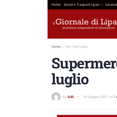
Home
Servizi e Trasporti Lipari
Vacanze
Home
Tam Tam Lipari
Supermerca
luglio
by
GdL
30 Giugno 2023
in
T