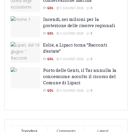
BY
GDL
5 GIUGNO 2026
0
Incendi, sei milioni per la
protezione delle riserve regionali
BY
GDL
5 GIUGNO 2026
0
Eolie, a Lipari torna “Racconti
d’estate”
BY
GDL
5 GIUGNO 2026
0
Porto delle Genti, il Tar annulla la
concessione: accolto il ricorso del
Comune di Lipari
BY
GDL
5 GIUGNO 2026
0
Trending
Comments
Latest