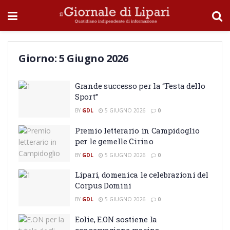
Giorno:
5 Giugno 2026
Grande successo per la “Festa dello
Sport”
BY
GDL
5 GIUGNO 2026
0
​Premio letterario in Campidoglio
per le gemelle Cirino
BY
GDL
5 GIUGNO 2026
0
Lipari, domenica le celebrazioni del
Corpus Domini
BY
GDL
5 GIUGNO 2026
0
Eolie, E.ON sostiene la
conservazione marina