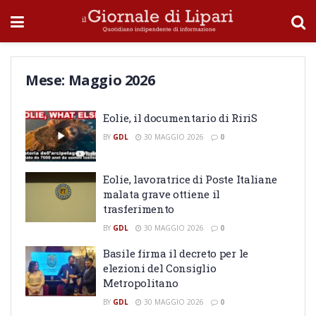
Mese:
Maggio 2026
Eolie, il documentario di RiriS
BY
GDL
30 MAGGIO 2026
0
Eolie, lavoratrice di Poste Italiane
malata grave ottiene il
trasferimento
BY
GDL
30 MAGGIO 2026
0
Basile firma il decreto per le
elezioni del Consiglio
Metropolitano
BY
GDL
30 MAGGIO 2026
0