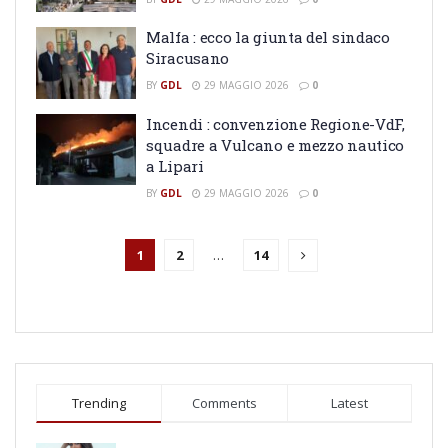
Malfa : ecco la giunta del sindaco
Siracusano
BY
GDL
29 MAGGIO 2026
0
Incendi : convenzione Regione-VdF,
squadre a Vulcano e mezzo nautico
a Lipari
BY
GDL
29 MAGGIO 2026
0
1
2
…
14
Trending
Comments
Latest