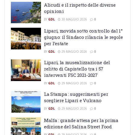
Alicudi e il rispetto delle diverse
opinioni
BY
GDL
30 MAGGIO 2026
0
Lipari, movida sotto controllo dal 1°
giugno: il Sindaco rilancia le regole
per l’estate
BY
GDL
29 MAGGIO 2026
0
Lipari, la musealizzazione del
relitto di Capistello tra i 57
interventi FSC 2021-2027
BY
GDL
29 MAGGIO 2026
0
La Stampa : suggerimenti per
scegliere Lipari e Vulcano
BY
GDL
29 MAGGIO 2026
0
Malfa : grande attesa per la prima
edizione del Salina Street Food
BY
GDL
29 MAGGIO 2026
0