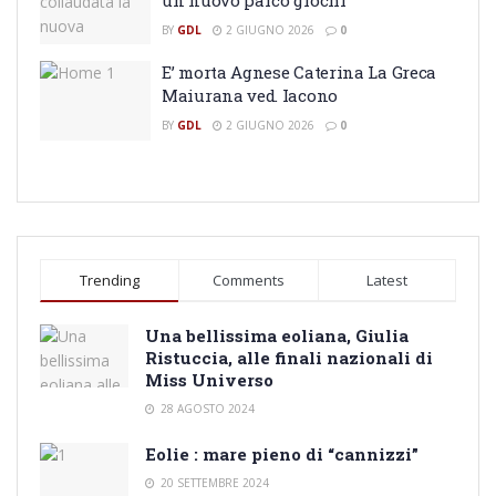
BY
GDL
2 GIUGNO 2026
0
E’ morta Agnese Caterina La Greca
Maiurana ved. Iacono
BY
GDL
2 GIUGNO 2026
0
Trending
Comments
Latest
Una bellissima eoliana, Giulia
Ristuccia, alle finali nazionali di
Miss Universo
28 AGOSTO 2024
Eolie : mare pieno di “cannizzi”
20 SETTEMBRE 2024