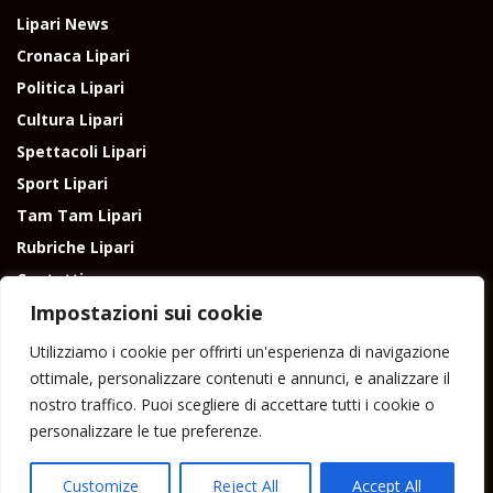
Lipari News
Cronaca Lipari
Politica Lipari
Cultura Lipari
Spettacoli Lipari
Sport Lipari
Tam Tam Lipari
Rubriche Lipari
Contatti
Impostazioni sui cookie
Utilizziamo i cookie per offrirti un'esperienza di navigazione
ottimale, personalizzare contenuti e annunci, e analizzare il
nostro traffico. Puoi scegliere di accettare tutti i cookie o
Direttore responsabile: Peppe Paino - Eolmedia, via Zinzolo, 20 - 980555 -
personalizzare le tue preferenze.
Lipari (Me) - Tel. 3924544698 e-mail: giornaledilipari@gmail.com -
peppepaino1@gmail.com Testata registrata al Tribunale di Barcellona
P.G.
Customize
Reject All
Accept All