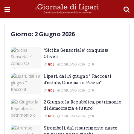
Giorno:
2 Giugno 2026
“Sicilia Sensoriale” conquista
Oliveri
BY
GDL
2 GIUGNO 2026
0
Lipari, dal 19 giugno ” Racconti
d’estate, Cinema in Piazza”
BY
GDL
2 GIUGNO 2026
0
2 Giugno: la Repubblica, patrimonio
di democrazia e futuro
BY
GDL
2 GIUGNO 2026
0
Stromboli, dal risarcimento nasce
un nuovo parco giochi