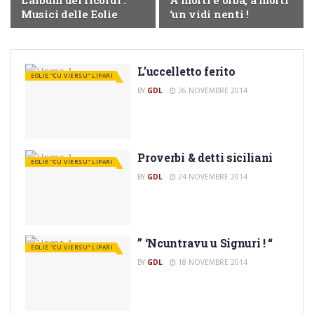
L’album dei ricordi :
A morti è orba, a morti
Musici delle Eolie
‘un vidi nenti !
L’uccelletto ferito
EOLIE "CU VIERSU" LIPARI
BY
GDL
26 NOVEMBRE 2014
Proverbi & detti siciliani
EOLIE "CU VIERSU" LIPARI
BY
GDL
24 NOVEMBRE 2014
” ‘Ncuntravu u Signuri ! “
EOLIE "CU VIERSU" LIPARI
BY
GDL
18 NOVEMBRE 2014