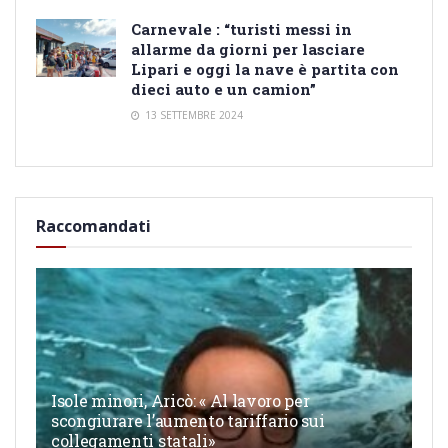
Carnevale : “turisti messi in
allarme da giorni per lasciare
Lipari e oggi la nave è partita con
dieci auto e un camion”
13 SETTEMBRE 2024
Raccomandati
Isole minori, Aricò: « Al lavoro per
scongiurare l’aumento tariffario sui
collegamenti statali»