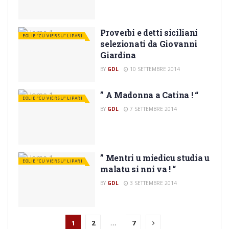
Proverbi e detti siciliani
EOLIE "CU VIERSU" LIPARI
selezionati da Giovanni
Giardina
BY
GDL
10 SETTEMBRE 2014
” A Madonna a Catina ! “
EOLIE "CU VIERSU" LIPARI
BY
GDL
7 SETTEMBRE 2014
” Mentri u miedicu studia u
EOLIE "CU VIERSU" LIPARI
malatu si nni va ! “
BY
GDL
3 SETTEMBRE 2014
1
2
…
7