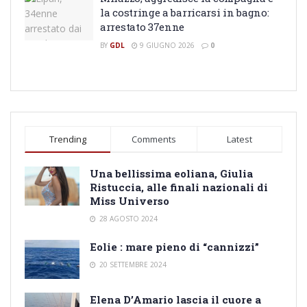
la costringe a barricarsi in bagno:
arrestato 37enne
BY
GDL
9 GIUGNO 2026
0
Trending
Comments
Latest
Una bellissima eoliana, Giulia
Ristuccia, alle finali nazionali di
Miss Universo
28 AGOSTO 2024
Eolie : mare pieno di “cannizzi”
20 SETTEMBRE 2024
Elena D’Amario lascia il cuore a