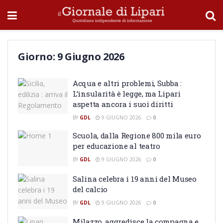
Giorno:
9 Giugno 2026
Acqua e altri problemi, Subba :
L’insularità è legge, ma Lipari
aspetta ancora i suoi diritti
BY
GDL
9 GIUGNO 2026
0
Scuola, dalla Regione 800 mila euro
per educazione al teatro
BY
GDL
9 GIUGNO 2026
0
Salina celebra i 19 anni del Museo
del calcio
BY
GDL
9 GIUGNO 2026
0
Milazzo, aggredisce la compagna e