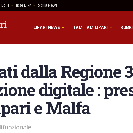
 Eolie
Ipse Dixit
Sicilia News
LIPARI NEWS
TAM TAM LIPARI
RUBRI
vati dalla Regione 
zione digitale : pre
ipari e Malfa
olifunzionale