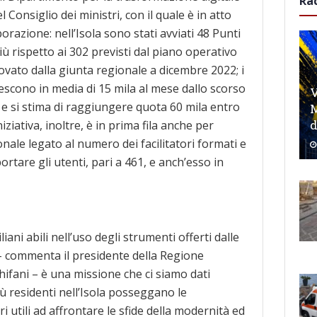
Ra
 Consiglio dei ministri, con il quale è in atto
orazione: nell’Isola sono stati avviati 48 Punti
più rispetto ai 302 previsti dal piano operativo
vato dalla giunta regionale a dicembre 2022; i
rescono in media di 15 mila al mese dallo scorso
V
e si stima di raggiungere quota 60 mila entro
M
d
iniziativa, inoltre, è in prima fila anche per
nale legato al numero dei facilitatori formati e
rtare gli utenti, pari a 461, e anch’esso in
iliani abili nell’uso degli strumenti offerti dalle
– commenta il presidente della Regione
hifani – è una missione che ci siamo dati
ù residenti nell’Isola posseggano le
 utili ad affrontare le sfide della modernità ed