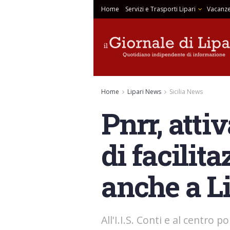
Home
Servizi e Trasporti Lipari
Vacanze
Home
Lipari News
Sicilia News
Pnrr, atti
di facilita
anche a L
All'I.I.S. Conti e al centro p