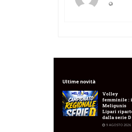
Ultime novità
Volley
femminile : i
Meligunis
Lipari ripart
dalla serie D
9 AGOSTO 2026