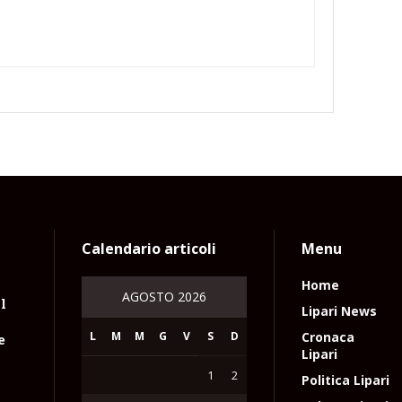
Calendario articoli
Menu
Home
AGOSTO 2026
l
Lipari News
L
M
M
G
V
S
D
Cronaca
e
Lipari
1
2
Politica Lipari