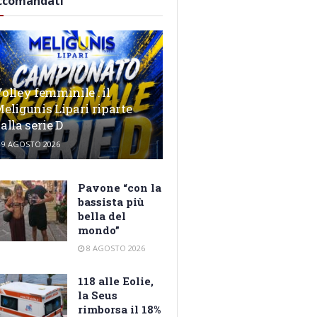
ccomandati
olley femminile : il
eligunis Lipari riparte
alla serie D
9 AGOSTO 2026
Pavone “con la
bassista più
bella del
mondo”
8 AGOSTO 2026
118 alle Eolie,
la Seus
rimborsa il 18%