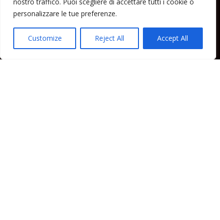
nostro traffico. Puoi scegliere di accettare tutti i cookie o
Lipari News
personalizzare le tue preferenze.
Cronaca Lipari
Politica Lipari
Customize
Reject All
Accept All
Cultura Lipari
Spettacoli Lipari
Sport Lipari
Tam Tam Lipari
Rubriche Lipari
Contatti
Direttore responsabile: Peppe Paino - Eolmedia, via Zinzolo, 20 - 980555 -
Lipari (Me) - Tel. 3924544698 e-mail: giornaledilipari@gmail.com -
peppepaino1@gmail.com Testata registrata al Tribunale di Barcellona
P.G.