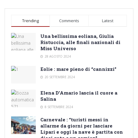
Trending
Comments
Latest
Una bellissima eoliana, Giulia
Ristuccia, alle finali nazionali di
Miss Universo
28 AGOSTO 2024
Eolie : mare pieno di “cannizzi”
20 SETTEMBRE 2024
Elena D’Amario lascia il cuore a
Salina
8 SETTEMBRE 2024
Carnevale : “turisti messi in
allarme da giorni per lasciare
Lipari e oggi la nave è partita con
dieci auto e un camion”