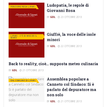
Ludopatia, le regole di
PENSIERO ROSA LIPARI
Giovanni Rosa
BY
GDL
23 OTTOBRE 2013
Giuffrè, la voce delle isole
LIPARI - C'È DI MEZZO IL
MARE
minori
BY
GDL
22 OTTOBRE 2013
Back to reality, cioè… supposta meteo culinaria
LIPARI - NAVIGARE
INFORNATI - METEO & FOOD
BY
GDL
21 OTTOBRE 2013
Assemblea popolare a
DAL COMUNE DI LIPARI
Canneto col Sindaco: Si è
parlato del depuratore ma
non solo
BY
GDL
21 OTTOBRE 2013