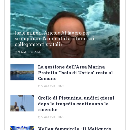
Isole minori, Aricò: « Al lavoro per
scongiurare l’aumento tariffario sui
collegamenti statali»
9 AGOSTO 2026
La gestione dell’Area Marina
Protetta “Isola di Ustica” resta al
Comune
9 AGOSTO 2026
Crollo di Pistunina, undici giorni
dopo la tragedia continuano le
ricerche
9 AGOSTO 2026
Volley femminile : il Meligunis