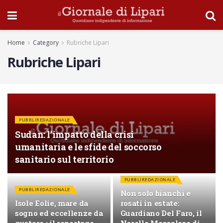
Home
Category
Rubriche Lipari
Rubriche Lipari
PUBBLIREDAZIONALE
Sudan: l’impatto della crisi
umanitaria e le sfide del soccorso
sanitario sul territorio
PUBBLIREDAZIONALE
PUBBLIREDAZIONALE
Non solo bianchi e
Isole Eolie, mare da
rosati in estate:
sogno ed eccellenze da
Guardiano Del Faro, il