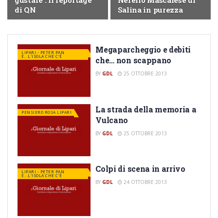
gustare : il reportage
Nerello Mascalese di
di QN
Salina in purezza
Megaparcheggio e debiti
LIPARI - PETER PAN
E...L'ISOLA CHE C'È
che… non scappano
BY
GDL
25 OTTOBRE 2013
La strada della memoria a
PENSIERO ROSA LIPARI
Vulcano
BY
GDL
25 OTTOBRE 2013
Colpi di scena in arrivo
LIPARI - PETER PAN
E...L'ISOLA CHE C'È
BY
GDL
24 OTTOBRE 2013