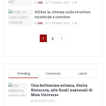
BY
GDL
17 GENNAIO 2025
0
All’Ars la riforma sulle strutture
turistiche e ricettive
BY
GDL
17 GENNAIO 2025
0
1
2
Trending
Comments
Latest
Una bellissima eoliana, Giulia
Ristuccia, alle finali nazionali di
Miss Universo
28 AGOSTO 2024