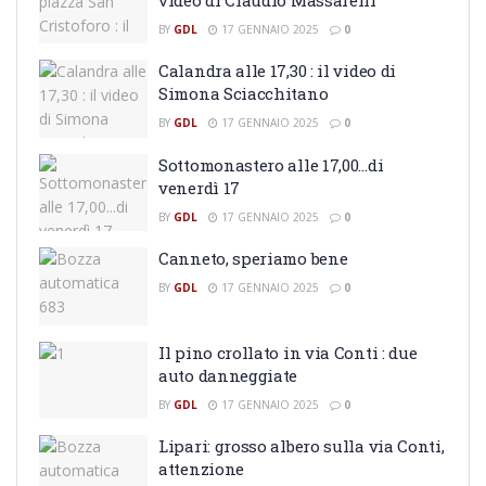
BY
GDL
17 GENNAIO 2025
0
Calandra alle 17,30 : il video di
Simona Sciacchitano
BY
GDL
17 GENNAIO 2025
0
Sottomonastero alle 17,00…di
venerdì 17
BY
GDL
17 GENNAIO 2025
0
Canneto, speriamo bene
BY
GDL
17 GENNAIO 2025
0
Il pino crollato in via Conti : due
auto danneggiate
BY
GDL
17 GENNAIO 2025
0
Lipari: grosso albero sulla via Conti,
attenzione