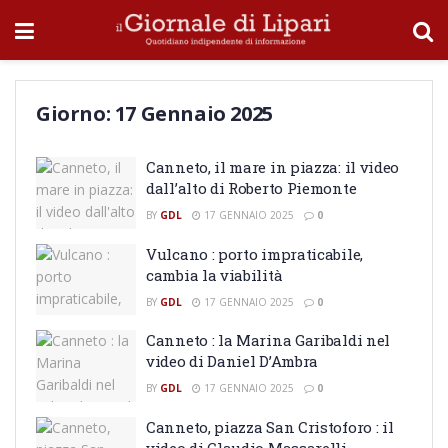
Giorno:
17 Gennaio 2025
Canneto, il mare in piazza: il video
dall’alto di Roberto Piemonte
BY
GDL
17 GENNAIO 2025
0
Vulcano : porto impraticabile,
cambia la viabilità
BY
GDL
17 GENNAIO 2025
0
Canneto : la Marina Garibaldi nel
video di Daniel D’Ambra
BY
GDL
17 GENNAIO 2025
0
Canneto, piazza San Cristoforo : il
video di Claudio Massarelli