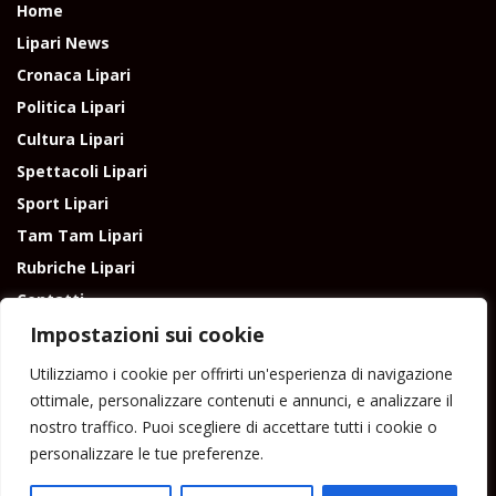
Home
Lipari News
Cronaca Lipari
Politica Lipari
Cultura Lipari
Spettacoli Lipari
Sport Lipari
Tam Tam Lipari
Rubriche Lipari
Contatti
Impostazioni sui cookie
Utilizziamo i cookie per offrirti un'esperienza di navigazione
ottimale, personalizzare contenuti e annunci, e analizzare il
nostro traffico. Puoi scegliere di accettare tutti i cookie o
Direttore responsabile: Peppe Paino - Eolmedia, via Zinzolo, 20 - 980555 -
personalizzare le tue preferenze.
Lipari (Me) - Tel. 3924544698 e-mail: giornaledilipari@gmail.com -
peppepaino1@gmail.com Testata registrata al Tribunale di Barcellona