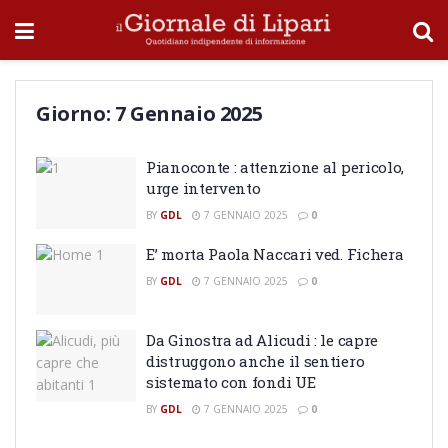
Giorno:
7 Gennaio 2025
Pianoconte : attenzione al pericolo,
urge intervento
BY
GDL
7 GENNAIO 2025
0
E’ morta Paola Naccari ved. Fichera
BY
GDL
7 GENNAIO 2025
0
Da Ginostra ad Alicudi : le capre
distruggono anche il sentiero
sistemato con fondi UE
BY
GDL
7 GENNAIO 2025
0