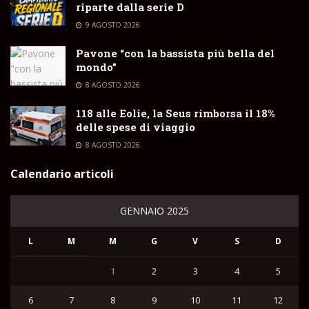
riparte dalla serie D
9 AGOSTO 2026
Pavone “con la bassista più bella del
mondo”
8 AGOSTO 2026
118 alle Eolie, la Seus rimborsa il 18%
delle spese di viaggio
8 AGOSTO 2026
Calendario articoli
GENNAIO 2025
L
M
M
G
V
S
D
1
2
3
4
5
6
7
8
9
10
11
12