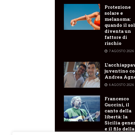
Protezione
solare e
melanoma:
quando il so
diventa un
fattore di
rischio
7 AGOSTO 2026
L’acchiappa
juventino c
Andrea Agne
6 AGOSTO 2026
Francesco
Guccini, il
canto della
libertà: la
Sicilia gene
e il filo della
memoria ch