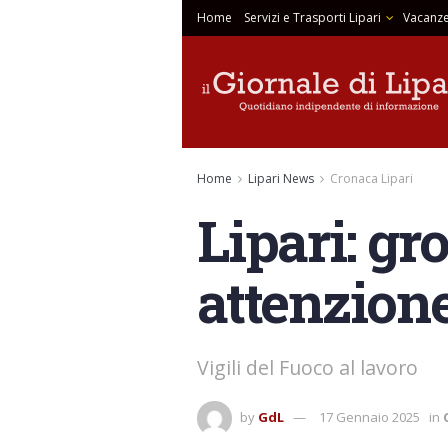
Home
Servizi e Trasporti Lipari
Vacanze
Home
Lipari News
Cronaca Lipari
Lipari: gr
attenzion
Vigili del Fuoco al lavoro
by
GdL
17 Gennaio 2025
in