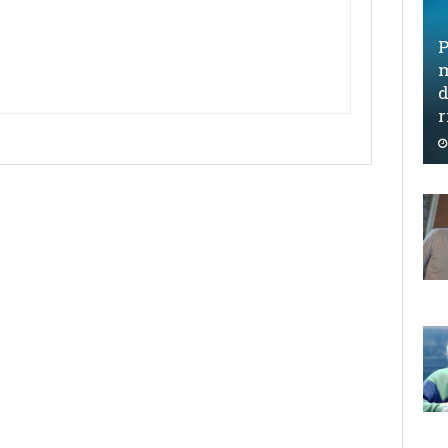
P
m
d
r