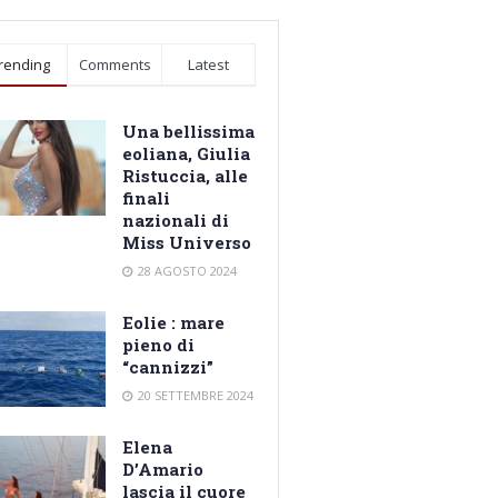
rending
Comments
Latest
Una bellissima
eoliana, Giulia
Ristuccia, alle
finali
nazionali di
Miss Universo
28 AGOSTO 2024
Eolie : mare
pieno di
“cannizzi”
20 SETTEMBRE 2024
Elena
D’Amario
lascia il cuore