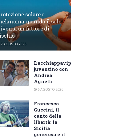
rotezione solare e
elanoma: quando il sole
iventa un fattore di
ischio
7 AGOSTO 2026
L’acchiappavip
juventino con
Andrea
Agnelli
6 AGOSTO 2026
Francesco
Guccini, il
canto della
libertà: la
Sicilia
generosa e il