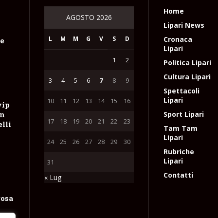
Home
AGOSTO 2026
Lipari News
L
M
M
G
V
S
D
Cronaca
le
Lipari
1
2
Politica Lipari
Cultura Lipari
3
4
5
6
7
8
9
Spettacoli
Lipari
10
11
12
13
14
15
16
vip
on
Sport Lipari
17
18
19
20
21
22
23
lli
Tam Tam
Lipari
24
25
26
27
28
29
30
Rubriche
Lipari
31
Contatti
« Lug
rosa
e