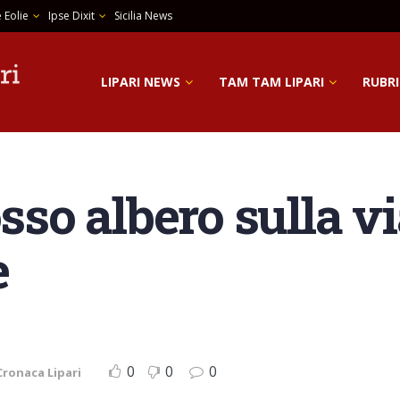
 Eolie
Ipse Dixit
Sicilia News
LIPARI NEWS
TAM TAM LIPARI
RUBRI
osso albero sulla vi
e
0
0
0
Cronaca Lipari