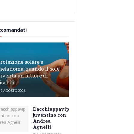
ccomandati
rotezione solare e
elanoma: quando il sole
iventa un fattore di
ischio
7 AGOSTO 2026
L’acchiappavip
juventino con
Andrea
Agnelli