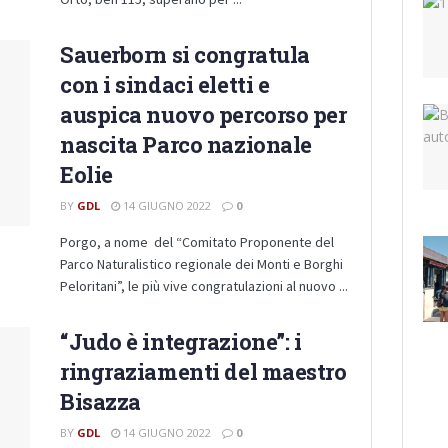
Sauerborn si congratula
con i sindaci eletti e
auspica nuovo percorso per
nascita Parco nazionale
Eolie
BY
GDL
14 GIUGNO 2022
0
Porgo, a nome del “Comitato Proponente del
Parco Naturalistico regionale dei Monti e Borghi
Peloritani”, le più vive congratulazioni al nuovo ...
“Judo è integrazione”: i
ringraziamenti del maestro
Bisazza
BY
GDL
14 GIUGNO 2022
0