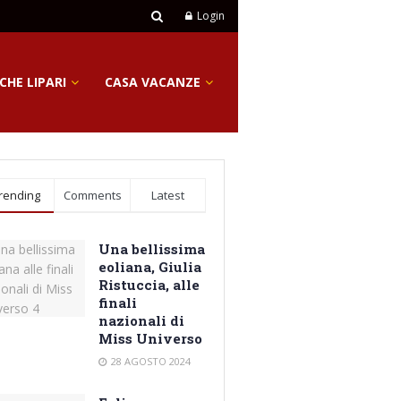
Login
CHE LIPARI
CASA VACANZE
rending
Comments
Latest
Una bellissima
eoliana, Giulia
Ristuccia, alle
finali
nazionali di
Miss Universo
28 AGOSTO 2024