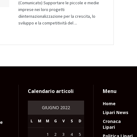
(Comunicato) Supportare le piccole e medie
imprese nei loro progetti
diinternazionalizzazione per la crescita, lo
sviluppo e la competitività del ...
Calendario articoli
Menu
Home
GIUGNO 2022
Lipari News
L
M
M
G
V
S
D
Cronaca
le
Lipari
1
2
3
4
5
Politica Lipari