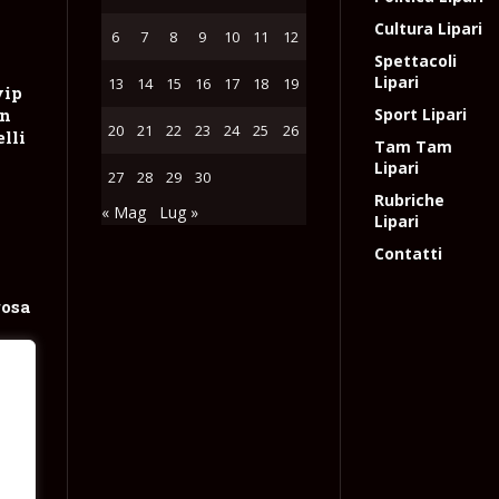
Cultura Lipari
6
7
8
9
10
11
12
Spettacoli
Lipari
13
14
15
16
17
18
19
vip
on
Sport Lipari
20
21
22
23
24
25
26
lli
Tam Tam
Lipari
27
28
29
30
Rubriche
« Mag
Lug »
Lipari
Contatti
rosa
e
e
l