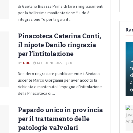
di Gaetano Bisazza Prima di fare i ringraziamenti
per la bellissima manifestazione “Judo è
integrazione “e per la gara il ...
Ra
Pinacoteca Caterina Conti,
il nipote Danilo ringrazia
per l’intitolazione
P
BY
GDL
14 GIUGNO 2022
0
m
Desidero ringraziare pubblicamente il Sindaco
d
uscente Marco Giorgianni per aver accolto la
r
richiesta e mantenuto l’impegno d’intitolazione
della Pinacoteca di ...
Papardo unico in provincia
per il trattamento delle
patologie valvolari