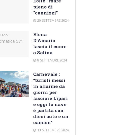
Eolie : mare
pieno di
“cannizzi”
20 SETTEMBRE 2024
Elena
D’Amario
lascia il cuore
a Salina
8 SETTEMBRE 2024
Carnevale :
“turisti messi
in allarme da
giorni per
lasciare Lipari
e oggi la nave
è partita con
dieci auto e un
camion”
13 SETTEMBRE 2024