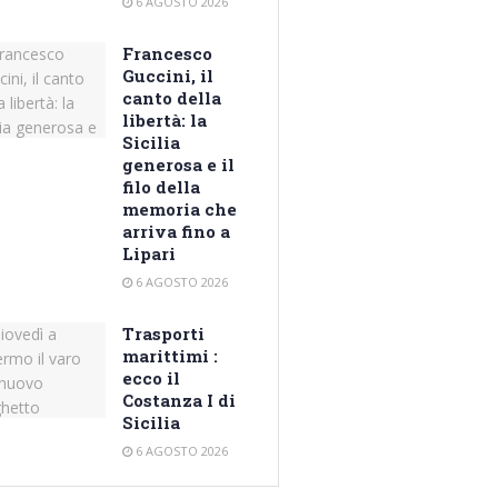
6 AGOSTO 2026
Francesco
Guccini, il
canto della
libertà: la
Sicilia
generosa e il
filo della
memoria che
arriva fino a
Lipari
6 AGOSTO 2026
Trasporti
marittimi :
ecco il
Costanza I di
Sicilia
6 AGOSTO 2026