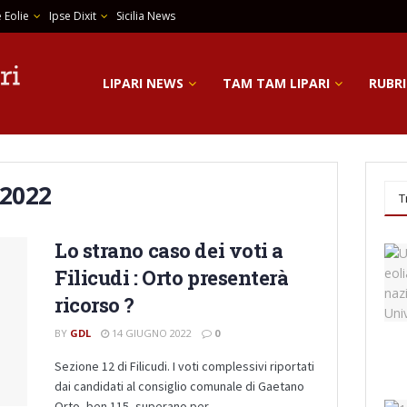
 Eolie
Ipse Dixit
Sicilia News
LIPARI NEWS
TAM TAM LIPARI
RUBRI
 2022
T
Lo strano caso dei voti a
Filicudi : Orto presenterà
ricorso ?
BY
GDL
14 GIUGNO 2022
0
Sezione 12 di Filicudi. I voti complessivi riportati
dai candidati al consiglio comunale di Gaetano
Orto, ben 115, superano per ...