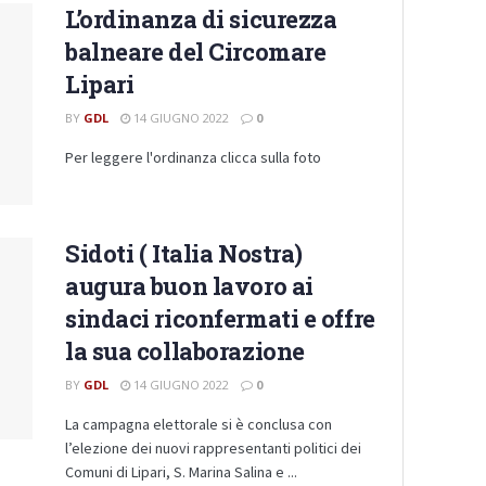
L’ordinanza di sicurezza
balneare del Circomare
Lipari
BY
GDL
14 GIUGNO 2022
0
Per leggere l'ordinanza clicca sulla foto
Sidoti ( Italia Nostra)
augura buon lavoro ai
sindaci riconfermati e offre
la sua collaborazione
BY
GDL
14 GIUGNO 2022
0
La campagna elettorale si è conclusa con
l’elezione dei nuovi rappresentanti politici dei
Comuni di Lipari, S. Marina Salina e ...