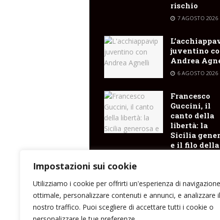
rischio
7 AGOSTO 2026
L’acchiappa
juventino c
Andrea Agne
6 AGOSTO 2026
Francesco
Guccini, il
canto della
libertà: la
Sicilia gene
e il filo della
memoria ch
arriva fino a
Impostazioni sui cookie
Lipari
Utilizziamo i cookie per offrirti un'esperienza di navigazion
6 AGOSTO 2026
ottimale, personalizzare contenuti e annunci, e analizzare i
nostro traffico. Puoi scegliere di accettare tutti i cookie o
personalizzare le tue preferenze.