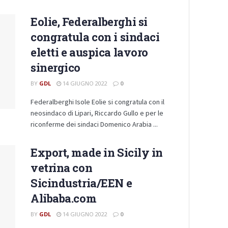
Eolie, Federalberghi si
congratula con i sindaci
eletti e auspica lavoro
sinergico
BY
GDL
14 GIUGNO 2022
0
Federalberghi Isole Eolie si congratula con il
neosindaco di Lipari, Riccardo Gullo e per le
riconferme dei sindaci Domenico Arabia ...
Export, made in Sicily in
vetrina con
Sicindustria/EEN e
Alibaba.com
BY
GDL
14 GIUGNO 2022
0