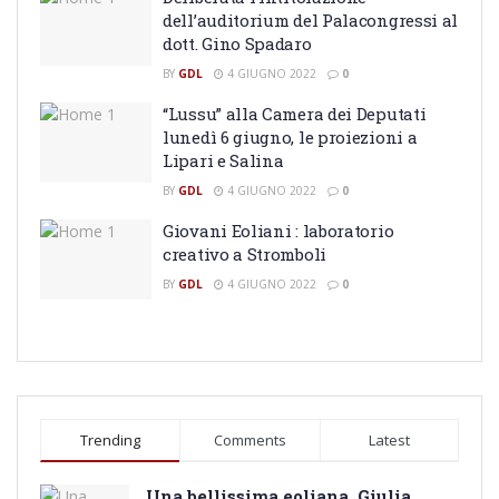
dell’auditorium del Palacongressi al
dott. Gino Spadaro
BY
GDL
4 GIUGNO 2022
0
“Lussu” alla Camera dei Deputati
lunedì 6 giugno, le proiezioni a
Lipari e Salina
BY
GDL
4 GIUGNO 2022
0
Giovani Eoliani : laboratorio
creativo a Stromboli
BY
GDL
4 GIUGNO 2022
0
Trending
Comments
Latest
Una bellissima eoliana, Giulia