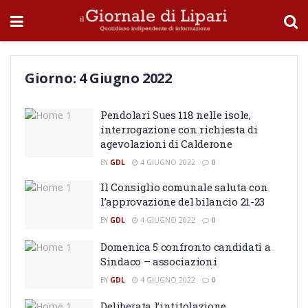
Giorno:
4 Giugno 2022
Pendolari Sues 118 nelle isole,
interrogazione con richiesta di
agevolazioni di Calderone
BY
GDL
4 GIUGNO 2022
0
Il Consiglio comunale saluta con
l’approvazione del bilancio 21-23
BY
GDL
4 GIUGNO 2022
0
Domenica 5 confronto candidati a
Sindaco – associazioni
BY
GDL
4 GIUGNO 2022
0
Deliberata l’intitolazione