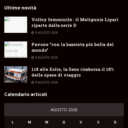
Ultime novità
Volley femminile : il Meligunis Lipari
riparte dalla serie D
9 AGOSTO 2026
Pavone “con la bassista più bella del
mondo”
8 AGOSTO 2026
118 alle Eolie, la Seus rimborsa il 18%
delle spese di viaggio
8 AGOSTO 2026
Calendario articoli
AGOSTO 2026
L
M
M
G
V
S
D