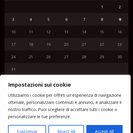
1
2
3
4
5
6
7
8
9
10
11
12
13
14
15
16
17
18
19
20
21
22
23
24
25
26
27
28
29
30
31
« Lug
Impostazioni sui cookie
Menu
Utilizziamo i cookie per offrirti un'esperienza di navigazione
ottimale, personalizzare contenuti e annunci, e analizzare il
Home
nostro traffico. Puoi scegliere di accettare tutti i cookie o
Lipari News
personalizzare le tue preferenze.
Cronaca Lipari
Politica Lipari
Customize
Reject All
Accept All