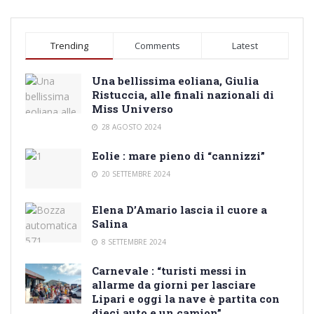
Trending
Comments
Latest
Una bellissima eoliana, Giulia
Ristuccia, alle finali nazionali di
Miss Universo
28 AGOSTO 2024
Eolie : mare pieno di “cannizzi”
20 SETTEMBRE 2024
Elena D’Amario lascia il cuore a
Salina
8 SETTEMBRE 2024
Carnevale : “turisti messi in
allarme da giorni per lasciare
Lipari e oggi la nave è partita con
dieci auto e un camion”