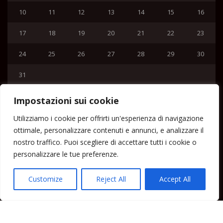
10
11
12
13
14
15
16
17
18
19
20
21
22
23
24
25
26
27
28
29
30
31
« Lug
Impostazioni sui cookie
Menu
Utilizziamo i cookie per offrirti un'esperienza di navigazione
ottimale, personalizzare contenuti e annunci, e analizzare il
Home
nostro traffico. Puoi scegliere di accettare tutti i cookie o
Lipari News
personalizzare le tue preferenze.
Cronaca Lipari
Politica Lipari
Customize
Reject All
Accept All
Cultura Lipari
Spettacoli Lipari
Sport Lipari