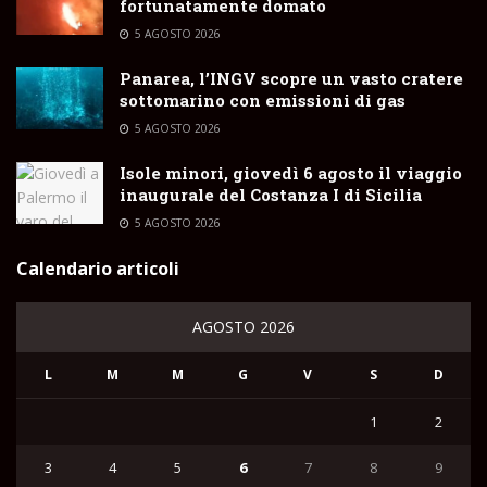
fortunatamente domato
5 AGOSTO 2026
Panarea, l’INGV scopre un vasto cratere
sottomarino con emissioni di gas
5 AGOSTO 2026
Isole minori, giovedì 6 agosto il viaggio
inaugurale del Costanza I di Sicilia
5 AGOSTO 2026
Calendario articoli
AGOSTO 2026
L
M
M
G
V
S
D
1
2
3
4
5
6
7
8
9