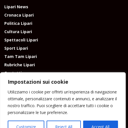
Lipari News
Cronaca Lipari
Politica Lipari
Cultura Lipari
Spettacoli Lipari
Sport Lipari
Tam Tam Lipari
Rubriche Lipari
Contatti
Impostazioni sui cookie
Utilizziamo i cookie per offrirti un'esperienza di navigazione
ottimale, personalizzare contenuti e annunci, e analizzare il
nostro traffico. Puoi scegliere di accettare tutti i cookie o
Direttore responsabile: Peppe Paino - Eolmedia, via Zinzolo, 20 - 980555 -
personalizzare le tue preferenze.
Lipari (Me) - Tel. 3924544698 e-mail: giornaledilipari@gmail.com -
peppepaino1@gmail.com Testata registrata al Tribunale di Barcellona
P.G.
Customize
Reject All
Accept All