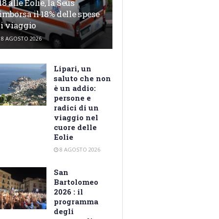
18 alle Eolie, la Seus
imborsa il 18% delle spese
i viaggio
8 AGOSTO 2026
Lipari, un
saluto che non
è un addio:
persone e
radici di un
viaggio nel
cuore delle
Eolie
8 AGOSTO 2026
San
Bartolomeo
2026 : il
programma
degli