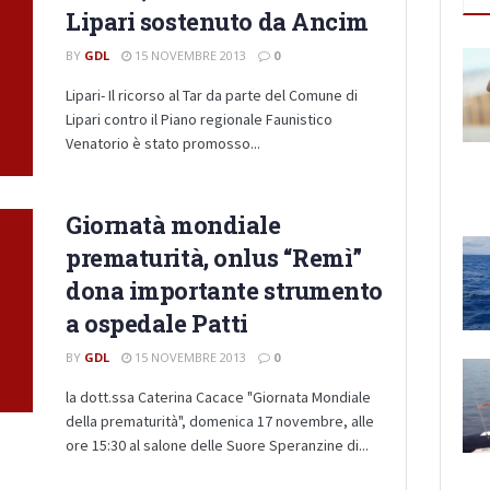
Lipari sostenuto da Ancim
BY
GDL
15 NOVEMBRE 2013
0
Lipari- Il ricorso al Tar da parte del Comune di
Lipari contro il Piano regionale Faunistico
Venatorio è stato promosso...
Giornatà mondiale
prematurità, onlus “Remì”
dona importante strumento
a ospedale Patti
BY
GDL
15 NOVEMBRE 2013
0
la dott.ssa Caterina Cacace "Giornata Mondiale
della prematurità", domenica 17 novembre, alle
ore 15:30 al salone delle Suore Speranzine di...