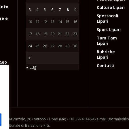
luto
Cultura Lipari
3
4
5
6
7
8
9
n
Spettacoli
ne e
Lipari
10
11
12
13
14
15
16
Sport Lipari
17
18
19
20
21
22
23
Tam Tam
Lipari
24
25
26
27
28
29
30
Rubriche
Lipari
31
meo
Contatti
« Lug
coli
e
l
ia, via Zinzolo, 20 - 980555 - Lipari (Me) - Tel. 3924544698 e-mail: giornaledil
l Tribunale di Barcellona P.G.