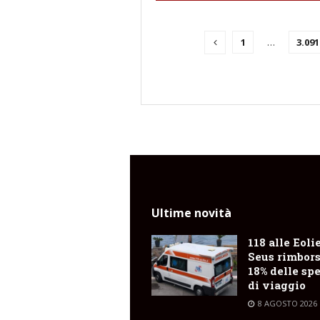
1
…
3.091
Ultime novità
118 alle Eolie
Seus rimbors
18% delle sp
di viaggio
8 AGOSTO 2026