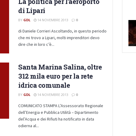
La politica per l’aeroporto
di Lipari
BY
GDL
14 NOVEMBRE 2013
0
di Daniele Corrieri Ascoltando, in questo periodo
che mi trovo a Lipari, molti imprenditori devo
dire che in loro c’è...
Santa Marina Salina, oltre
312 mila euro per la rete
idrica comunale
BY
GDL
14 NOVEMBRE 2013
0
COMUNICATO STAMPA L’Assessorato Regionale
dell’Energia e Pubblica Utilità – Dipartimento
del’Acqua e dei Rifiuti ha notificato in data
odierna al...