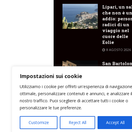
Lipari, un sa
che non è u
addio: perso
radici di un
viaggio nel
cuore delle
Eolie
8 AGOSTO 2026
San Bartolo
2026 : il
programma
Impostazioni sui cookie
degli spetta
Utilizziamo i cookie per offrirti un'esperienza di navigazion
8 AGOSTO 2026
ottimale, personalizzare contenuti e annunci, e analizzare i
nostro traffico. Puoi scegliere di accettare tutti i cookie o
personalizzare le tue preferenze.
Direttore responsabile: Peppe Paino - Eolmed
Customize
Reject All
Accept All
peppepaino1@gmail.com Testata registrata a