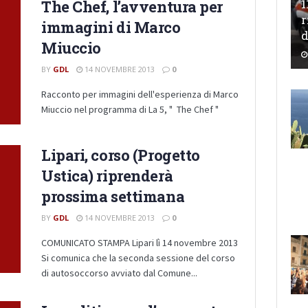
1
The Chef, l’avventura per
r
immagini di Marco
d
Miuccio
BY
GDL
14 NOVEMBRE 2013
0
Racconto per immagini dell'esperienza di Marco
Miuccio nel programma di La 5, " The Chef "
Lipari, corso (Progetto
Ustica) riprenderà
prossima settimana
BY
GDL
14 NOVEMBRE 2013
0
COMUNICATO STAMPA Lipari lì 14 novembre 2013
Si comunica che la seconda sessione del corso
di autosoccorso avviato dal Comune...