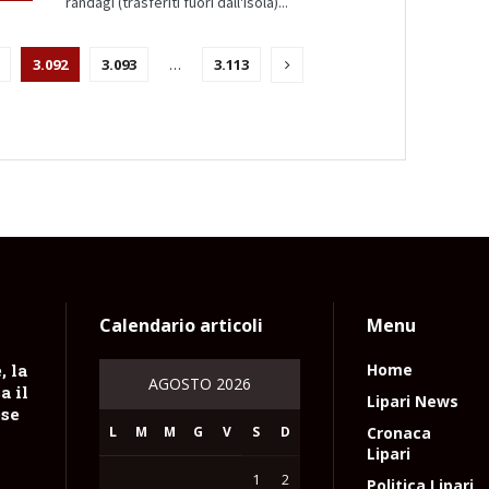
randagi (trasferiti fuori dall'isola)...
3.092
3.093
…
3.113
Calendario articoli
Menu
, la
Home
AGOSTO 2026
a il
Lipari News
ese
L
M
M
G
V
S
D
Cronaca
Lipari
1
2
Politica Lipari