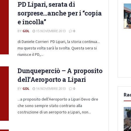
PD Lipari, serata di
sorprese…anche per i “copia
e incolla”
BY
GDL
15 NOVEMBRE 2013
0
di Daniele Corrieri PD Lipari, la storia continua...
ma questa volta sarà la svolta. Questa sera si
riunisce il PD,...
Dunqueperciò – A proposito
dell’Aeroporto a Lipari
BY
GDL
14 NOVEMBRE 2013
0
Ra
...a proposito dell’Aeroporto a Lipari Devo dire
che sono sempre stato contrario alla
costruzione di un aeroporto a Lipari, non...