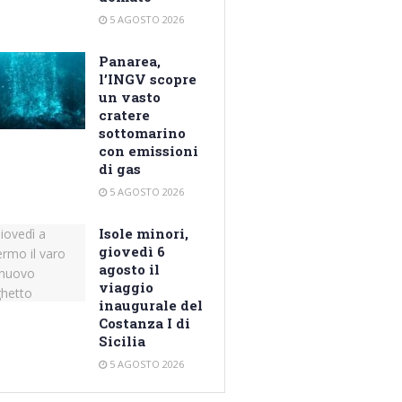
5 AGOSTO 2026
Panarea,
l’INGV scopre
un vasto
cratere
sottomarino
con emissioni
di gas
5 AGOSTO 2026
Isole minori,
giovedì 6
agosto il
viaggio
inaugurale del
Costanza I di
Sicilia
5 AGOSTO 2026