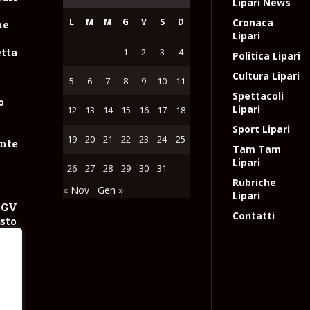
Lipari News
L
M
M
G
V
S
D
Cronaca
ne
Lipari
tta
1
2
3
4
Politica Lipari
Cultura Lipari
5
6
7
8
9
10
11
Spettacoli
o
Lipari
12
13
14
15
16
17
18
Sport Lipari
19
20
21
22
23
24
25
nte
Tam Tam
Lipari
26
27
28
29
30
31
Rubriche
« Nov
Gen »
Lipari
NGV
Contatti
sto
 con
 gas
e
l