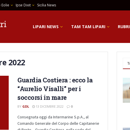
 Eolie
Ipse Dixit
Sicilia News
LIPARI NEWS
TAM TAM LIPARI
RUBRI
re 2022
T
Guardia Costiera : ecco la
“Aurelio Visalli” per i
soccorsi in mare
BY
GDL
13 DICEMBRE 2022
0
Consegnata oggi da Intermarine S.p.A., al
Comando Generale del Corpo delle Capitanerie
di Porto – Guardia Costiera, nella sede del ...