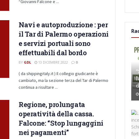
“Giovanni Falcone e ...
Navi e autoproduzione : per
Ra
il Tar di Palermo operazioni
e servizi portuali sono
effettuabili dal bordo
BY
GDL
13 DICEMBRE 2022
0
“
( da shippingitaly.it ) Il collegio giudicante è
l
cambiato, ma la sezione terza del Tar di Palermo
d
continua a risultare ...
Regione, prolungata
operatività della cassa.
Falcone: “Stop lungaggini
nei pagamenti”