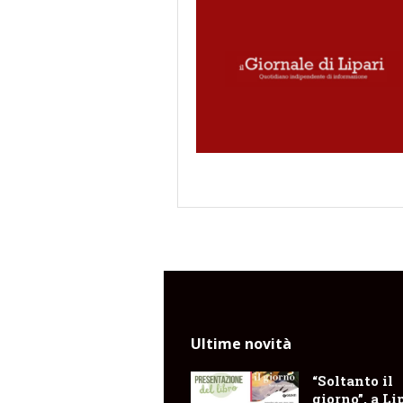
Ultime novità
“Soltanto il
giorno”, a Li