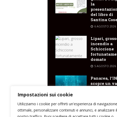
la
presentazio
del libro di
Santina Cose
6 AGOSTO 2026
Lipari, gross
incendio a
Schiccione
fortunatame
domato
5 AGOSTO 2026
Panarea, l’I
scopre un va
cratere
sottomarino
Impostazioni sui cookie
emissioni di
Utilizziamo i cookie per offrirti un'esperienza di navigazion
5 AGOSTO 2026
ottimale, personalizzare contenuti e annunci, e analizzare i
nostro traffico. Puoi scegliere di accettare tutti i cookie o