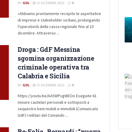
BY
GDL
13 DICEMBRE 2022
0
«Abbiamo prontamente recepito le aspettative
di imprese e stakeholder siciliani, prolungando
l’operatività della cassa regionale fino al 23
dicembre. Attraverso ...
Droga : GdF Messina
sgomina organizzazione
criminale operativa tra
Calabria e Sicilia
BY
GDL
13 DICEMBRE 2022
0
https://youtu.be/AA5WPvgWEOo Eseguite 61
misure cautelari personali e sottoposti a
sequestro beni mobili e immobili (Comunicato
GdF) I militari del Comando ...
Be-Eolie , Bernardi : “nuova