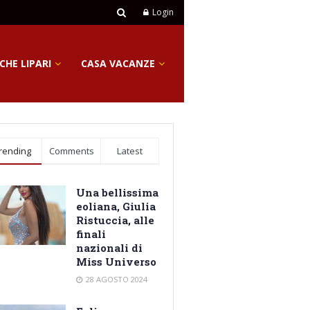
Login
CHE LIPARI
CASA VACANZE
rending
Comments
Latest
Una bellissima
eoliana, Giulia
Ristuccia, alle
finali
nazionali di
Miss Universo
28 AGOSTO 2024