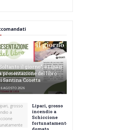
ccomandati
Soltanto il giorno”, a Lipari
a presentazione del libro
i Santina Cosetta
6 AGOSTO 2026
Lipari, grosso
incendio a
Schiccione
fortunatamente
domato