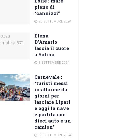
Eolie : mare
pieno di
“cannizzi”
20 SETTEMBRE 2024
Elena
D’Amario
lascia il cuore
a Salina
8 SETTEMBRE 2024
Carnevale :
“turisti messi
in allarme da
giorni per
lasciare Lipari
e oggi la nave
è partita con
dieci auto e un
camion”
13 SETTEMBRE 2024