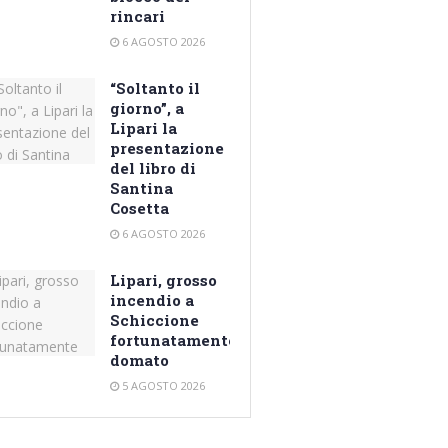
rincari
6 AGOSTO 2026
“Soltanto il
giorno”, a
Lipari la
presentazione
del libro di
Santina
Cosetta
6 AGOSTO 2026
Lipari, grosso
incendio a
Schiccione
fortunatamente
domato
5 AGOSTO 2026