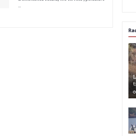
...
Ra
L
t