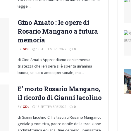
legge ...
Gino Amato : le opere di
Rosario Mangano a futura
memoria
BY
GDL
18 SETTEMBRE 2022
0
di Gino Amato Apprendiamo con immensa
tristezza che ieri sera si è spenta un’anima
buona, un caro amico personale, ma ...
E’ morto Rosario Mangano,
il ricordo di Gianni Iacolino
BY
GDL
18 SETTEMBRE 2022
0
di Gianni Iacolino Ci ha lasciati Rosario Mangano,
geniale geometra, padre nobile della tradizione
architettonica eoliana, fine cervello , pensatore