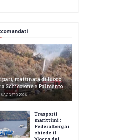
ccomandati
ipari, mattinata di fuoco
ra Schiccione e Palmento
6 AGOSTO 2026
Trasporti
marittimi :
Federalberghi
chiede il
blocco dei