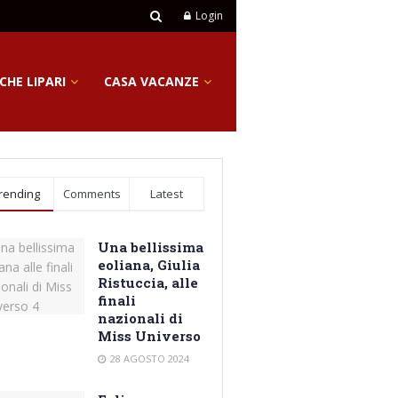
Login
CHE LIPARI
CASA VACANZE
rending
Comments
Latest
Una bellissima
eoliana, Giulia
Ristuccia, alle
finali
nazionali di
Miss Universo
28 AGOSTO 2024