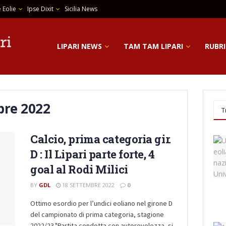
 Eolie
Ipse Dixit
Sicilia News
LIPARI NEWS
TAM TAM LIPARI
RUBRI
bre 2022
T
Calcio, prima categoria gir.
D : Il Lipari parte forte, 4
goal al Rodi Milici
BY
GDL
18 SETTEMBRE 2022
0
Ottimo esordio per l’undici eoliano nel girone D
del campionato di prima categoria, stagione
2022/23."Partita condotta con autorevolezza- si