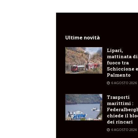
Ultime novità
Lipari,
mattinata di
fuoco tra
Schiccione 
Palmento
6 AGOSTO 2026
Trasporti
marittimi :
Federalberg
chiede il bl
dei rincari
6 AGOSTO 2026