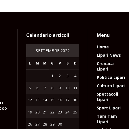
Calendario articoli
Menu
Home
SETTEMBRE 2022
Lipari News
L
M
M
G
V
S
D
Cronaca
e
Lipari
1
2
3
4
Politica Lipari
Cultura Lipari
5
6
7
8
9
10
11
Spettacoli
Lipari
12
13
14
15
16
17
18
hi
occo
Sport Lipari
19
20
21
22
23
24
25
Tam Tam
Lipari
26
27
28
29
30