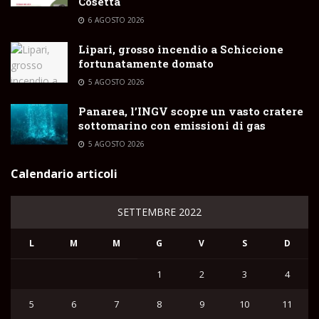
Cosetta
6 AGOSTO 2026
Lipari, grosso incendio a Schiccione
fortunatamente domato
5 AGOSTO 2026
Panarea, l’INGV scopre un vasto cratere
sottomarino con emissioni di gas
5 AGOSTO 2026
Calendario articoli
SETTEMBRE 2022
L
M
M
G
V
S
D
1
2
3
4
5
6
7
8
9
10
11