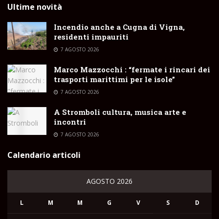
Ultime novità
Incendio anche a Cugna di Vigna,
residenti impauriti
7 AGOSTO 2026
Marco Mazzocchi : “fermate i rincari dei
trasporti marittimi per le isole”
7 AGOSTO 2026
A Stromboli cultura, musica arte e
incontri
7 AGOSTO 2026
Calendario articoli
AGOSTO 2026
L
M
M
G
V
S
D