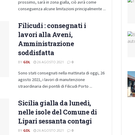
prossimo, sarà in zona gialla, ciò avrà come
conseguenza alcune limitazioni principalmente ...
Filicudi : consegnati i
lavori alla Aveni,
Amministrazione
soddisfatta
BY
GDL
26 AGOSTO 2021
0
Sono stati consegnati nella mattinata di oggi, 26
agosto 2021, i lavori di manutenzione
straordinaria dei pontili di Filicudi Porto ...
Sicilia gialla da lunedì,
nelle isole del Comune di
Lipari sessanta contagi
BY
GDL
26 AGOSTO 2021
0