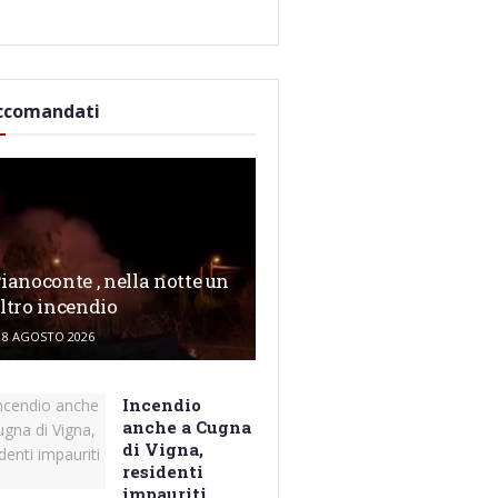
ccomandati
ianoconte , nella notte un
ltro incendio
8 AGOSTO 2026
Incendio
anche a Cugna
di Vigna,
residenti
impauriti