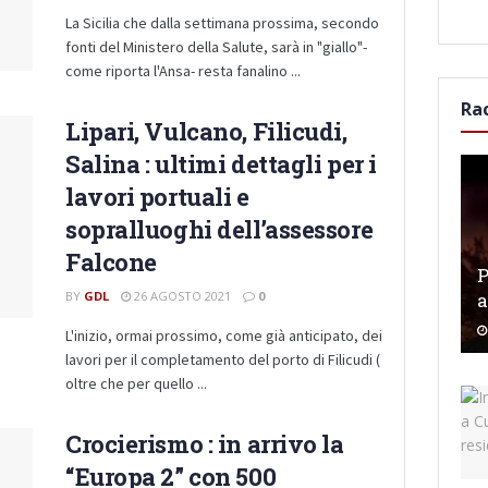
La Sicilia che dalla settimana prossima, secondo
fonti del Ministero della Salute, sarà in "giallo"-
come riporta l'Ansa- resta fanalino ...
Ra
Lipari, Vulcano, Filicudi,
Salina : ultimi dettagli per i
lavori portuali e
sopralluoghi dell’assessore
Falcone
P
BY
GDL
26 AGOSTO 2021
0
a
L'inizio, ormai prossimo, come già anticipato, dei
lavori per il completamento del porto di Filicudi (
oltre che per quello ...
Crocierismo : in arrivo la
“Europa 2” con 500