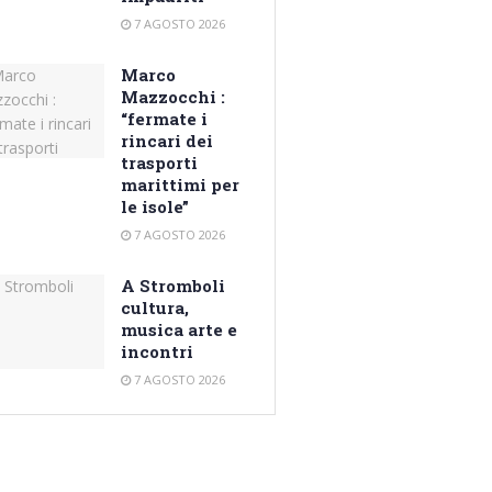
7 AGOSTO 2026
Marco
Mazzocchi :
“fermate i
rincari dei
trasporti
marittimi per
le isole”
7 AGOSTO 2026
A Stromboli
cultura,
musica arte e
incontri
7 AGOSTO 2026