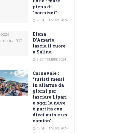
Eolie : mare
pieno di
“cannizzi”
20 SETTEMBRE 2024
Elena
D’Amario
lascia il cuore
a Salina
8 SETTEMBRE 2024
Carnevale :
“turisti messi
in allarme da
giorni per
lasciare Lipari
e oggi la nave
è partita con
dieci auto e un
camion”
13 SETTEMBRE 2024