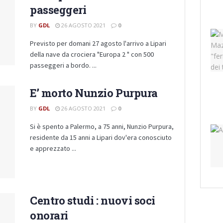
passeggeri
BY
GDL
26 AGOSTO 2021
0
Previsto per domani 27 agosto l'arrivo a Lipari
della nave da crociera "Europa 2 " con 500
passeggeri a bordo. ...
E’ morto Nunzio Purpura
BY
GDL
26 AGOSTO 2021
0
Si è spento a Palermo, a 75 anni, Nunzio Purpura,
residente da 15 anni a Lipari dov'era conosciuto
e apprezzato ...
Centro studi : nuovi soci
onorari