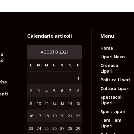
Calendario articoli
Menu
Home
AGOSTO 2021
un
Lipari News
io
L
M
M
G
V
S
D
Cronaca
Lipari
1
Politica Lipari
che
Cultura Lipari
2
3
4
5
6
7
8
enti
Spettacoli
Lipari
9
10
11
12
13
14
15
Sport Lipari
16
17
18
19
20
21
22
Tam Tam
Lipari
23
24
25
26
27
28
29