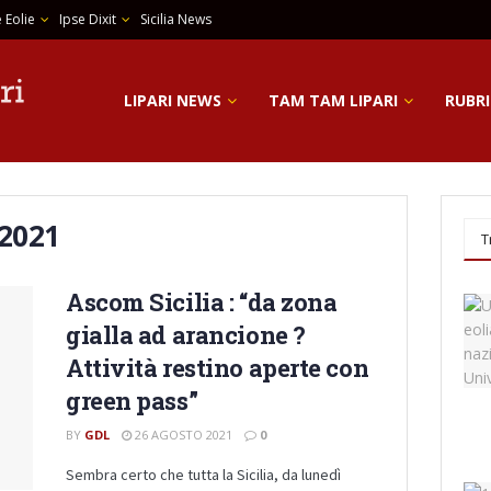
 Eolie
Ipse Dixit
Sicilia News
LIPARI NEWS
TAM TAM LIPARI
RUBRI
 2021
T
Ascom Sicilia : “da zona
gialla ad arancione ?
Attività restino aperte con
green pass”
BY
GDL
26 AGOSTO 2021
0
Sembra certo che tutta la Sicilia, da lunedì