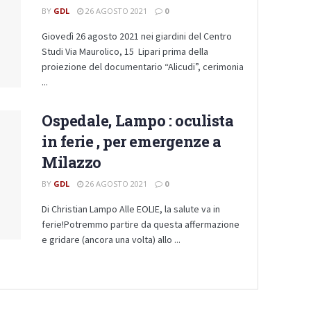
BY
GDL
26 AGOSTO 2021
0
Giovedì 26 agosto 2021 nei giardini del Centro
Studi Via Maurolico, 15 Lipari prima della
proiezione del documentario “Alicudi”, cerimonia
...
Ospedale, Lampo : oculista
in ferie , per emergenze a
Milazzo
BY
GDL
26 AGOSTO 2021
0
Di Christian Lampo Alle EOLIE, la salute va in
ferie!Potremmo partire da questa affermazione
e gridare (ancora una volta) allo ...