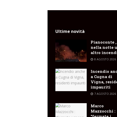
Ultime novità
Pianoconte ,
nella notte 
altro incend
8 AGOSTO 2026
Incendio an
a Cugna di
Vigna, resid
impauriti
7 AGOSTO 2026
Marco
Mazzocchi :
“fermate i