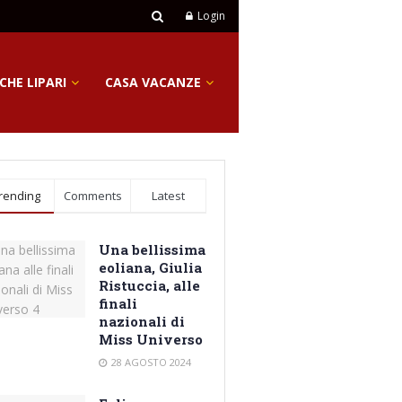
Login
CHE LIPARI
CASA VACANZE
rending
Comments
Latest
Una bellissima
eoliana, Giulia
Ristuccia, alle
finali
nazionali di
Miss Universo
28 AGOSTO 2024