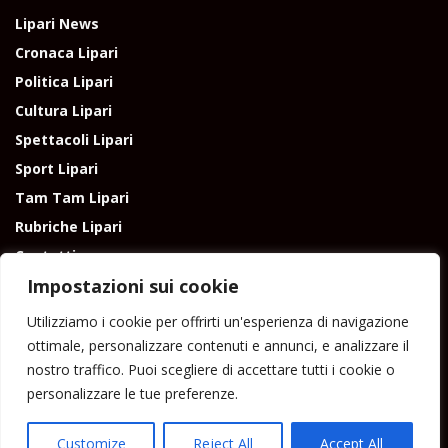
Lipari News
Cronaca Lipari
Politica Lipari
Cultura Lipari
Spettacoli Lipari
Sport Lipari
Tam Tam Lipari
Rubriche Lipari
Contatti
Impostazioni sui cookie
Utilizziamo i cookie per offrirti un'esperienza di navigazione
ottimale, personalizzare contenuti e annunci, e analizzare il
nostro traffico. Puoi scegliere di accettare tutti i cookie o
Direttore responsabile: Peppe Paino - Eolmedia, via Zinzolo, 20 - 980555 -
personalizzare le tue preferenze.
Lipari (Me) - Tel. 3924544698 e-mail: giornaledilipari@gmail.com -
peppepaino1@gmail.com Testata registrata al Tribunale di Barcellona
P.G.
Customize
Reject All
Accept All