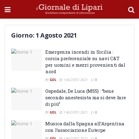
Giorno:
1 Agosto 2021
Emergenza incendi in Sicilia :
corsia preferenziale su navi C&T
per uomini e mezzi provenienti dal
nord
BY
GDL
1 AGOSTO 2021
0
Ospedale, De Luca (M5S) : “bene
secondo anestesista ma si deve fare
di più”
BY
GDL
1 AGOSTO 2021
0
Musica dalla Spagna all’Argentina
con l’associazione Euterpe
BY
GDL
1 AGOSTO 2021
0