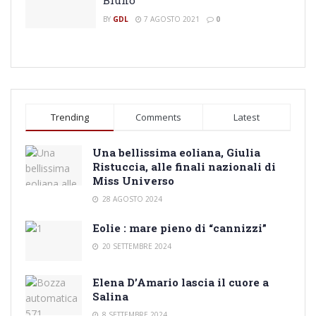
BY
GDL
7 AGOSTO 2021
0
Trending
Comments
Latest
Una bellissima eoliana, Giulia
Ristuccia, alle finali nazionali di
Miss Universo
28 AGOSTO 2024
Eolie : mare pieno di “cannizzi”
20 SETTEMBRE 2024
Elena D’Amario lascia il cuore a
Salina
8 SETTEMBRE 2024