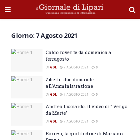
Giorno:
7 Agosto 2021
Caldo rovente da domenica a
ferragosto
BY
GDL
7 AGOSTO 2021
0
Zibetti : due domande
all’Amministrazione
BY
GDL
7 AGOSTO 2021
0
Andrea Licciardo, il video di ” Vengo
da Marte”
BY
GDL
7 AGOSTO 2021
0
Barresi, la gratitudine di Mariano
Bruno