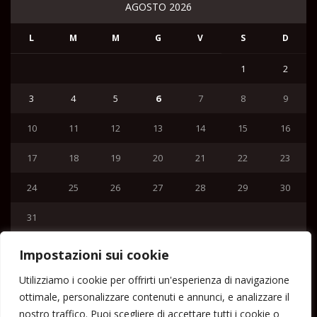
AGOSTO 2026
L
M
M
G
V
S
D
1
2
3
4
5
6
7
8
9
10
11
12
13
14
15
16
17
18
19
20
21
22
23
24
25
26
27
28
29
30
31
« Lug
Impostazioni sui cookie
Menu
Utilizziamo i cookie per offrirti un'esperienza di navigazione
ottimale, personalizzare contenuti e annunci, e analizzare il
Home
nostro traffico. Puoi scegliere di accettare tutti i cookie o