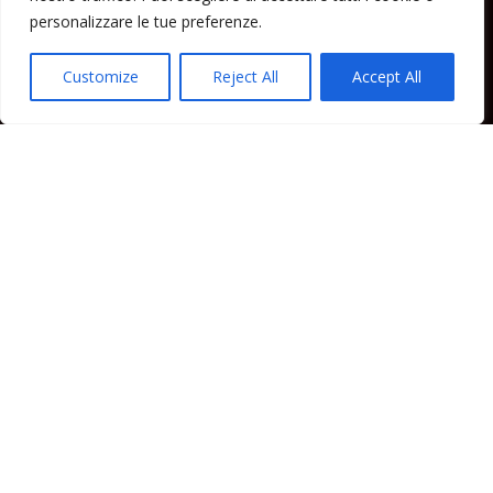
Lipari News
personalizzare le tue preferenze.
Cronaca Lipari
Politica Lipari
Customize
Reject All
Accept All
Cultura Lipari
Spettacoli Lipari
Sport Lipari
Tam Tam Lipari
Rubriche Lipari
Contatti
Direttore responsabile: Peppe Paino - Eolmedia, via Zinzolo, 20 - 980555 -
Lipari (Me) - Tel. 3924544698 e-mail: giornaledilipari@gmail.com -
peppepaino1@gmail.com Testata registrata al Tribunale di Barcellona
P.G.