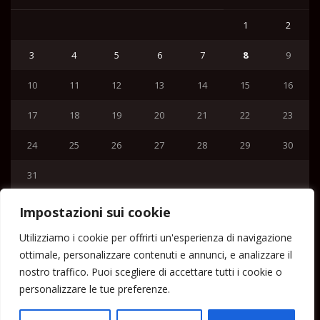
1
2
3
4
5
6
7
8
9
10
11
12
13
14
15
16
17
18
19
20
21
22
23
24
25
26
27
28
29
30
31
« Lug
Impostazioni sui cookie
Menu
Utilizziamo i cookie per offrirti un'esperienza di navigazione
ottimale, personalizzare contenuti e annunci, e analizzare il
Home
nostro traffico. Puoi scegliere di accettare tutti i cookie o
Lipari News
personalizzare le tue preferenze.
Cronaca Lipari
Politica Lipari