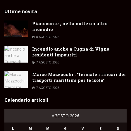
Ultime novità
Pianoconte , nella notte un altro
incendio
8 AGOSTO 2026
Incendio anche a Cugna di Vigna,
residenti impauriti
7 AGOSTO 2026
Marco Mazzocchi : “fermate i rincari dei
trasporti marittimi per le isole”
7 AGOSTO 2026
Calendario articoli
AGOSTO 2026
L
M
M
G
V
S
D