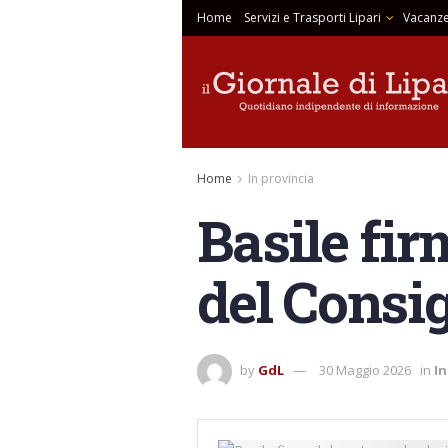
Home
Servizi e Trasporti Lipari
Vacanze
Home
In provincia
Basile fir
del Consi
by
GdL
30 Maggio 2026
in
In