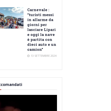
Carnevale :
“turisti messi
in allarme da
giorni per
lasciare Lipari
e oggi la nave
è partita con
dieci auto e un
camion”
13 SETTEMBRE 2024
ccomandati