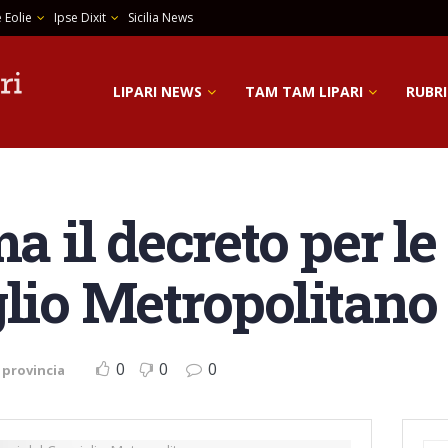
 Eolie
Ipse Dixit
Sicilia News
LIPARI NEWS
TAM TAM LIPARI
RUBRI
ma il decreto per le
glio Metropolitano
0
0
0
 provincia