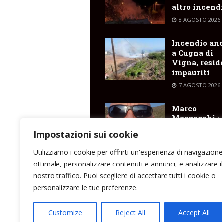
altro incend
8 AGOSTO 2026
Incendio an
a Cugna di
Vigna, resid
impauriti
7 AGOSTO 2026
Marco
Mazzocchi :
“fermate i
Impostazioni sui cookie
rincari dei
trasporti
Utilizziamo i cookie per offrirti un'esperienza di navigazion
marittimi pe
ottimale, personalizzare contenuti e annunci, e analizzare i
isole”
nostro traffico. Puoi scegliere di accettare tutti i cookie o
7 AGOSTO 2026
personalizzare le tue preferenze.
Customize
Reject All
Accept All