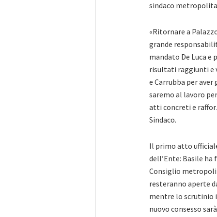
sindaco metropolitan
«Ritornare a Palazzo
grande responsabilit
mandato De Luca e p
risultati raggiunti e
e Carrubba per aver g
saremo al lavoro per
atti concreti e raffor
Sindaco.
Il primo atto uffici
dell’Ente: Basile ha 
Consiglio metropolit
resteranno aperte dal
mentre lo scrutinio i
nuovo consesso sarà 