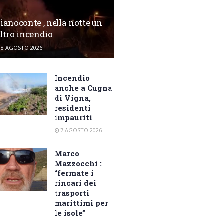
ianoconte , nella notte un
ltro incendio
8 AGOSTO 2026
Incendio
anche a Cugna
di Vigna,
residenti
impauriti
7 AGOSTO 2026
Marco
Mazzocchi :
“fermate i
rincari dei
trasporti
marittimi per
le isole”