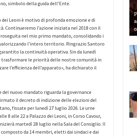
o, simbolo della guida dell’Ente.
P
 dei Leoni è motivo di profonda emozione e di
a
à. Continueremo l’azione iniziata nel 2018 con il
roseguita nel mio primo mandato, consolidando i
 valorizzando l’intero territorio. Ringrazio Santoro
arantito la continuità operativa. Sin da lunedì
 trasformare le priorità delle nostre comunità in
zare l’efficienza dell’apparato», ha dichiarato il
ale del nuovo mandato riguarda la governance
firmato il decreto di indizione delle elezioni del
ano, fissate per lunedì 27 luglio 2026. Le urne
le 8 alle 22 a Palazzo dei Leoni, in Corso Cavour,
nizierà martedì 28 luglio nella Sala del Consiglio. Il
composto da 14 membri, eletti dai sindaci e dai