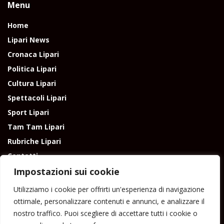
Menu
Home
Lipari News
Cronaca Lipari
Politica Lipari
Cultura Lipari
Spettacoli Lipari
Sport Lipari
Tam Tam Lipari
Rubriche Lipari
Contatti
Impostazioni sui cookie
Utilizziamo i cookie per offrirti un'esperienza di navigazione
ottimale, personalizzare contenuti e annunci, e analizzare il
nostro traffico. Puoi scegliere di accettare tutti i cookie o
Direttore responsabile: Peppe Paino - Eolmedia, via Zinzolo, 20 - 980555 -