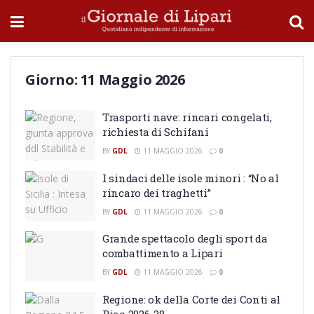
Giorno:
11 Maggio 2026
Trasporti nave: rincari congelati,
richiesta di Schifani
BY
GDL
11 MAGGIO 2026
0
I sindaci delle isole minori : “No al
rincaro dei traghetti”
BY
GDL
11 MAGGIO 2026
0
Grande spettacolo degli sport da
combattimento a Lipari
BY
GDL
11 MAGGIO 2026
0
Regione: ok della Corte dei Conti al
Piao 2026-28