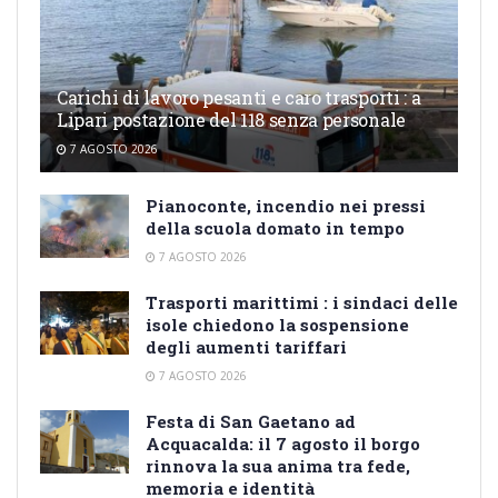
Carichi di lavoro pesanti e caro trasporti : a
Lipari postazione del 118 senza personale
7 AGOSTO 2026
Pianoconte, incendio nei pressi
della scuola domato in tempo
7 AGOSTO 2026
Trasporti marittimi : i sindaci delle
isole chiedono la sospensione
degli aumenti tariffari
7 AGOSTO 2026
Festa di San Gaetano ad
Acquacalda: il 7 agosto il borgo
rinnova la sua anima tra fede,
memoria e identità