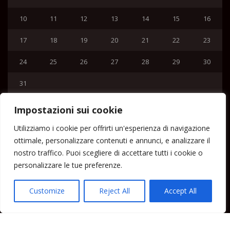
10
11
12
13
14
15
16
17
18
19
20
21
22
23
24
25
26
27
28
29
30
31
« Lug
Impostazioni sui cookie
Menu
Utilizziamo i cookie per offrirti un'esperienza di navigazione
ottimale, personalizzare contenuti e annunci, e analizzare il
Home
nostro traffico. Puoi scegliere di accettare tutti i cookie o
Lipari News
personalizzare le tue preferenze.
Cronaca Lipari
Politica Lipari
Customize
Reject All
Accept All
Cultura Lipari
Spettacoli Lipari