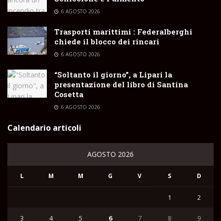
6 AGOSTO 2026
Trasporti marittimi : Federalberghi
chiede il blocco dei rincari
6 AGOSTO 2026
“Soltanto il giorno”, a Lipari la
presentazione del libro di Santina
Cosetta
6 AGOSTO 2026
Calendario articoli
AGOSTO 2026
L
M
M
G
V
S
D
1
2
3
4
5
6
7
8
9