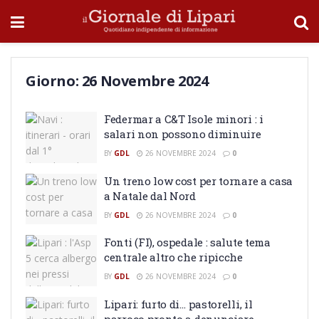
Giorno:
26 Novembre 2024
Federmar a C&T Isole minori : i
salari non possono diminuire
BY
GDL
26 NOVEMBRE 2024
0
Un treno low cost per tornare a casa
a Natale dal Nord
BY
GDL
26 NOVEMBRE 2024
0
Fonti (FI), ospedale : salute tema
centrale altro che ripicche
BY
GDL
26 NOVEMBRE 2024
0
Lipari: furto di… pastorelli, il
parroco pronto a denunciare