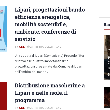
Lipari, progettazioni bando
efficienza energetica,
mobilità sostenibile,
Ra
ambiente: conferenze di
servizio
BY
GDL
27 FEBBRAIO 2021
0
G
Una veduta di Lipari (Comunicato) Procede l’iter
p
relativo alle quattro importantissime
c
progettazioni presentate dal Comune di Lipari
a
nell’ambito del Bando ...
Distribuzione mascherine a
Lipari e nelle isole, il
programma
BY
GDL
27 FEBBRAIO 2021
0