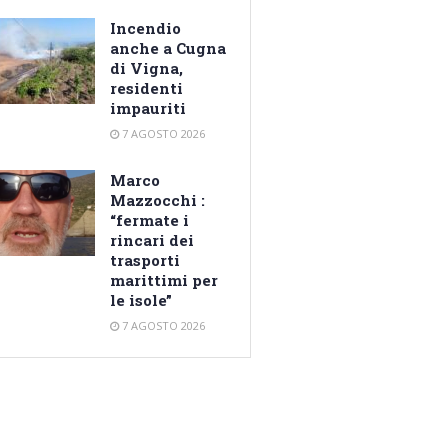
Incendio
anche a Cugna
di Vigna,
residenti
impauriti
7 AGOSTO 2026
Marco
Mazzocchi :
“fermate i
rincari dei
trasporti
marittimi per
le isole”
7 AGOSTO 2026