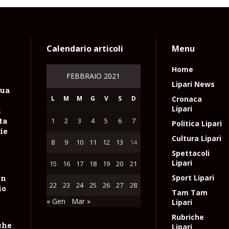
Calendario articoli
Menu
Home
FEBBRAIO 2021
Lipari News
sua
L
M
M
G
V
S
D
Cronaca
Lipari
i
ta
1
2
3
4
5
6
7
Politica Lipari
lie
Cultura Lipari
8
9
10
11
12
13
14
Spettacoli
Lipari
15
16
17
18
19
20
21
un
Sport Lipari
22
23
24
25
26
27
28
io
Tam Tam
« Gen
Mar »
Lipari
Rubriche
che
Lipari