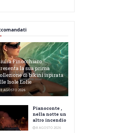
ccomandati
iulia Finocchiaro
resenta la sua prima
ollezione di bikini ispirata
lle Isole Eolie
8 AGOSTO 2026
Pianoconte ,
nella notte un
altro incendio
8 AGOSTO 2026