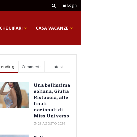
Login
CHE LIPARI
CASA VACANZE
rending
Comments
Latest
Una bellissima
eoliana, Giulia
Ristuccia, alle
finali
nazionali di
Miss Universo
28 AGOSTO 2024