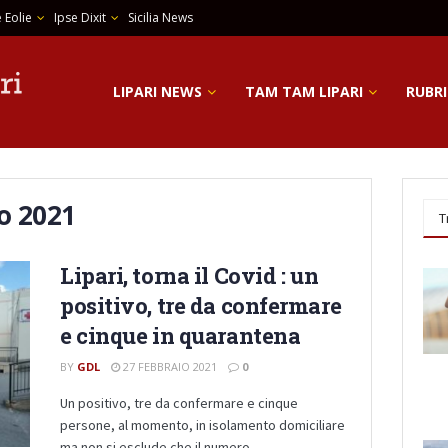
 Eolie
Ipse Dixit
Sicilia News
LIPARI NEWS
TAM TAM LIPARI
RUBRI
o 2021
T
Lipari, torna il Covid : un
positivo, tre da confermare
e cinque in quarantena
BY
GDL
27 FEBBRAIO 2021
0
Un positivo, tre da confermare e cinque
persone, al momento, in isolamento domiciliare
ma non si esclude che il numero ...