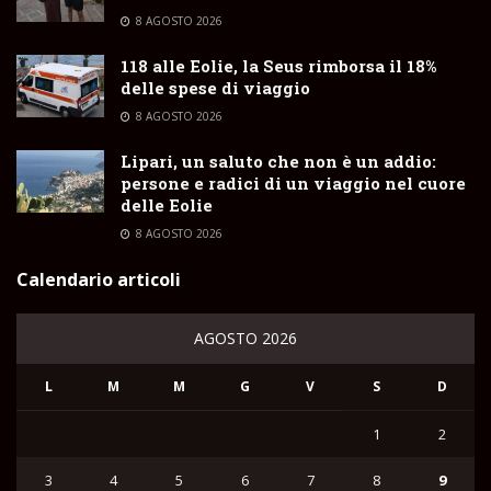
8 AGOSTO 2026
118 alle Eolie, la Seus rimborsa il 18%
delle spese di viaggio
8 AGOSTO 2026
Lipari, un saluto che non è un addio:
persone e radici di un viaggio nel cuore
delle Eolie
8 AGOSTO 2026
Calendario articoli
AGOSTO 2026
L
M
M
G
V
S
D
1
2
3
4
5
6
7
8
9