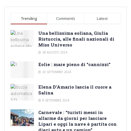
Trending
Comments
Latest
Una bellissima eoliana, Giulia
Ristuccia, alle finali nazionali di
Miss Universo
28 AGOSTO 2024
Eolie : mare pieno di “cannizzi”
20 SETTEMBRE 2024
Elena D’Amario lascia il cuore a
Salina
8 SETTEMBRE 2024
Carnevale : “turisti messi in
allarme da giorni per lasciare
Lipari e oggi la nave è partita con
dieci auto e un camion”