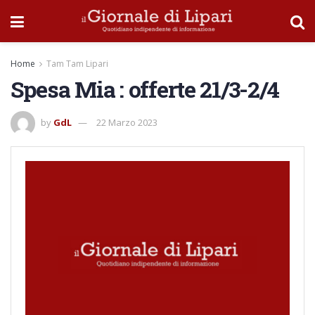
Home
Tam Tam Lipari
Spesa Mia : offerte 21/3-2/4
by
GdL
22 Marzo 2023