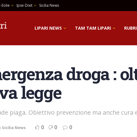
 Eolie
Ipse Dixit
Sicilia News
LIPARI NEWS
TAM TAM LIPARI
RUBRI
mergenza droga : ol
va legge
nde piaga. Obiettivo prevenzione ma anche cura 
0
0
0
n
Sicilia News