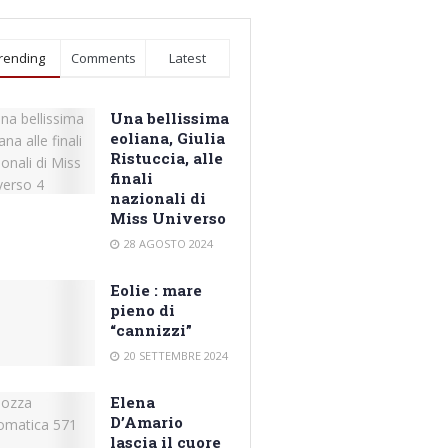
rending
Comments
Latest
Una bellissima
eoliana, Giulia
Ristuccia, alle
finali
nazionali di
Miss Universo
28 AGOSTO 2024
Eolie : mare
pieno di
“cannizzi”
20 SETTEMBRE 2024
Elena
D’Amario
lascia il cuore