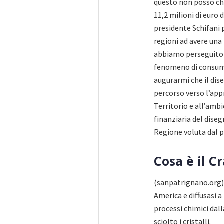
questo non posso che
11,2 milioni di euro 
presidente Schifani p
regioni ad avere una
abbiamo perseguito 
fenomeno di consumo
augurarmi che il dis
percorso verso l’app
Territorio e all’amb
finanziaria del dise
Regione voluta dal p
Cosa è il C
(sanpatrignano.org) 
America e diffusasi a
processi chimici dal
sciolto i cristalli.