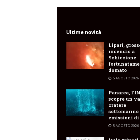
Ultime novità
Lipari, gross
incendio a
Schiccione
fortunatame
domato
5 AGOSTO 2026
Panarea, l’I
scopre un va
cratere
sottomarino
emissioni di
5 AGOSTO 2026