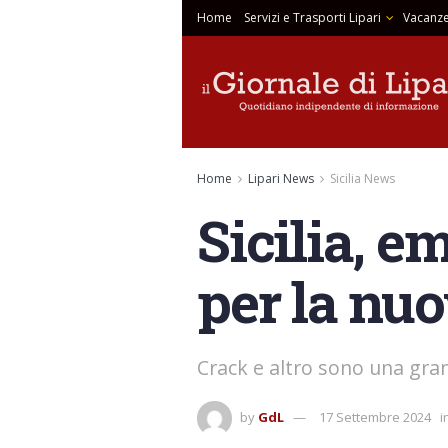
Home
Servizi e Trasporti Lipari
Vacanze
Home
Lipari News
Sicilia News
Sicilia, e
per la nuo
Crack e altro sono una gra
by
GdL
17 Settembre 2024
i