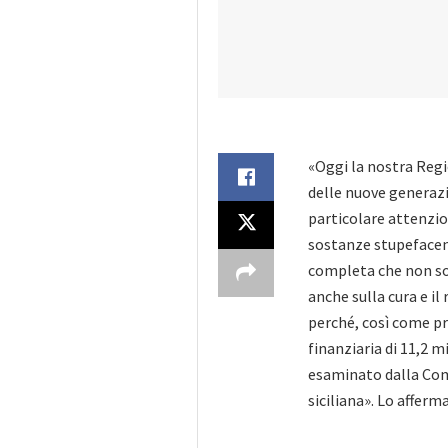
«Oggi la nostra Reg
delle nuove generazi
particolare attenzio
sostanze stupefacen
completa che non so
anche sulla cura e il
perché, così come p
finanziaria di 11,2 m
esaminato dalla Com
siciliana». Lo afferm