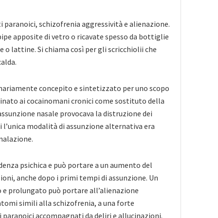
i paranoici, schizofrenia aggressività e alienazione.
ipe apposite di vetro o ricavate spesso da bottiglie
 o lattine. Si chiama così per gli scricchiolii che
alda.
ginariamente concepito e sintetizzato per uno scopo
tinato ai cocainomani cronici come sostituto della
’assunzione nasale provocava la distruzione dei
ui l’unica modalità di assunzione alternativa era
nalazione.
ndenza psichica e può portare a un aumento del
oni, anche dopo i primi tempi di assunzione. Un
e prolungato può portare all’alienazione
ntomi simili alla schizofrenia, a una forte
i paranoici accompagnati da deliri e allucinazioni.