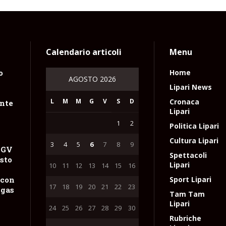
Calendario articoli
Menu
o
Home
AGOSTO 2026
Lipari News
L
M
M
G
V
S
D
Cronaca
nte
Lipari
1
2
Politica Lipari
Cultura Lipari
3
4
5
6
7
8
9
NGV
Spettacoli
sto
Lipari
10
11
12
13
14
15
16
 con
Sport Lipari
17
18
19
20
21
22
23
 gas
Tam Tam
Lipari
24
25
26
27
28
29
30
Rubriche