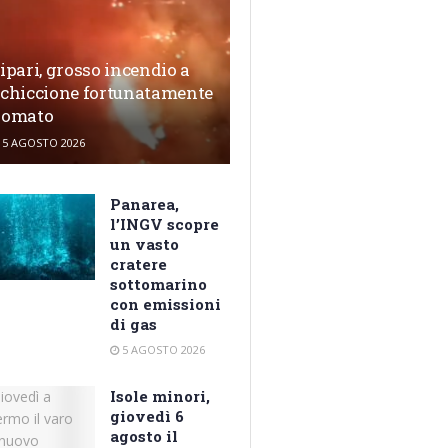
ipari, grosso incendio a
chiccione fortunatamente
domato
5 AGOSTO 2026
Panarea,
l’INGV scopre
un vasto
cratere
sottomarino
con emissioni
di gas
5 AGOSTO 2026
Isole minori,
giovedì 6
agosto il