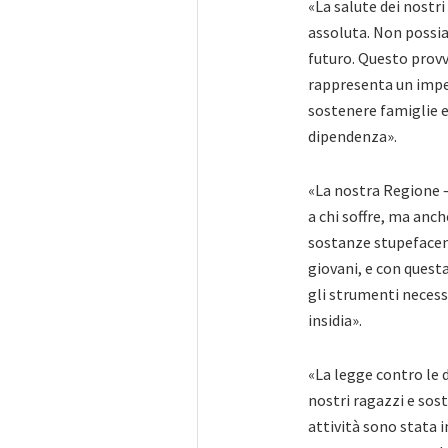
«La salute dei nostri
assoluta. Non possi
futuro. Questo provv
rappresenta un impeg
sostenere famiglie e
dipendenza».
«La nostra Regione – 
a chi soffre, ma anch
sostanze stupefacenti
giovani, e con ques
gli strumenti necess
insidia».
«La legge contro le 
nostri ragazzi e sost
attività sono stata 