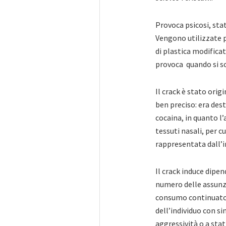
Provoca psicosi, stat
Vengono utilizzate p
di plastica modificate
provoca quando si sc
Il crack è stato ori
ben preciso: era des
cocaina, in quanto l
tessuti nasali, per c
rappresentata dall’i
Il crack induce dipe
numero delle assunzi
consumo continuato 
dell’individuo con si
aggressività o a stat