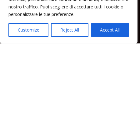
nostro traffico. Puoi scegliere di accettare tutti i cookie o
Lipari News
personalizzare le tue preferenze.
Cronaca Lipari
Politica Lipari
Customize
Reject All
Accept All
Cultura Lipari
Spettacoli Lipari
Sport Lipari
Tam Tam Lipari
Rubriche Lipari
Contatti
Direttore responsabile: Peppe Paino - Eolmedia, via Zinzolo, 20 - 980555 -
Lipari (Me) - Tel. 3924544698 e-mail: giornaledilipari@gmail.com -
peppepaino1@gmail.com Testata registrata al Tribunale di Barcellona
P.G.