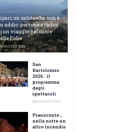
ipari, un saluto che non è
n addio: persone e radici
i un viaggio nel cuore
elle Eolie
8 AGOSTO 2026
San
Bartolomeo
2026 : il
programma
degli
spettacoli
8 AGOSTO 2026
Pianoconte ,
nella notte un
altro incendio