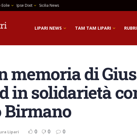
 Eolie
Ipse Dixit
Sicilia News
LIPARI NEWS
TAM TAM LIPARI
RUBRI
in memoria di Giu
d in solidarietà con
o Birmano
0
0
0
ura Lipari