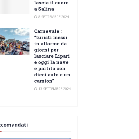
lascia il cuore
a Salina
8 SETTEMBRE 2024
Carnevale :
“turisti messi
in allarme da
giorni per
lasciare Lipari
e oggi la nave
è partita con
dieci auto e un
camion”
13 SETTEMBRE 2024
ccomandati