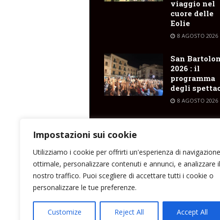
viaggio nel
cuore delle
Eolie
8 AGOSTO 2026
San Bartolo
2026 : il
programma
degli spetta
8 AGOSTO 2026
Pianoconte ,
nella notte 
Impostazioni sui cookie
altro incend
Utilizziamo i cookie per offrirti un'esperienza di navigazion
8 AGOSTO 2026
ottimale, personalizzare contenuti e annunci, e analizzare i
nostro traffico. Puoi scegliere di accettare tutti i cookie o
personalizzare le tue preferenze.
Direttore responsabile: Peppe Paino - Eolmed
Customize
Reject All
Accept All