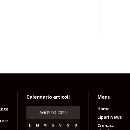
Calendario articoli
Menu
luto
Home
AGOSTO 2026
n
Lipari News
ne e
L
M
M
G
V
S
D
Cronaca