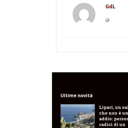
GdL
Ultime novità
Lipari, un sa
che non è u
addio: perso
radici di un