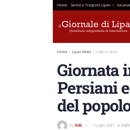
Home
Servizi e Trasporti Lipari
Vacanze
Home
Lipari News
Cultura Lipari
Giornata 
Persiani e
del popol
by
GdL
1 Luglio 2021
in
Cult