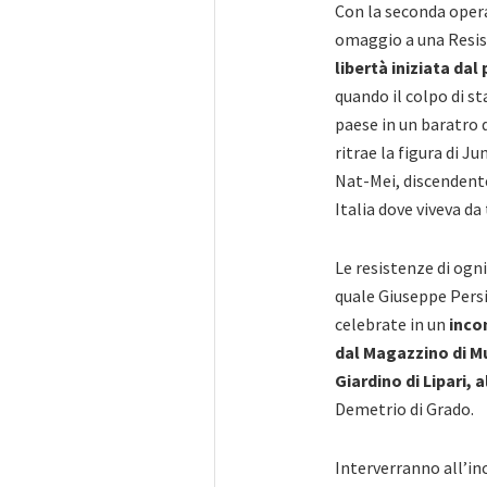
Con la seconda ope
omaggio a una Resis
libertà iniziata da
quando il colpo di s
paese in un baratro 
ritrae la figura di 
Nat-Mei, discendente
Italia dove viveva da
Le resistenze di ogni
quale Giuseppe Persi
celebrate in un
incon
dal Magazzino di Mut
Giardino di Lipari, a
Demetrio di Grado.
Interverranno all’in