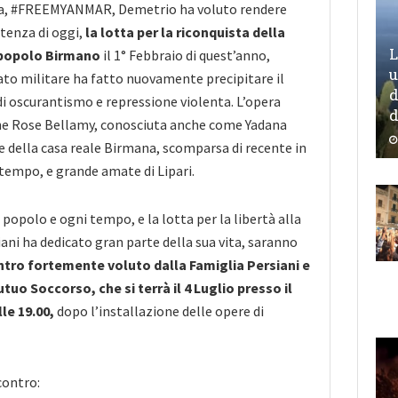
ra, #FREEMYANMAR, Demetrio ha voluto rendere
tenza di oggi,
la lotta per la riconquista della
L
l popolo Birmano
il 1° Febbraio di quest’anno,
u
tato militare ha fatto nuovamente precipitare il
d
di oscurantismo e repressione violenta. L’opera
d
June Rose Bellamy, conosciuta anche come Yadana
 della casa reale Birmana, scomparsa di recente in
 tempo, e grande amate di Lipari.
 popolo e ogni tempo, e la lotta per la libertà alla
ani ha dedicato gran parte della sua vita, saranno
tro fortemente voluto dalla Famiglia Persiani e
uo Soccorso, che si terrà il 4 Luglio presso il
lle 19.00,
dopo l’installazione delle opere di
contro: