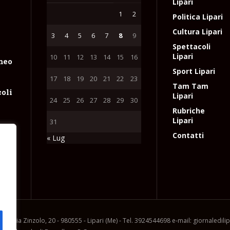
Lipari
1
2
Politica Lipari
Cultura Lipari
3
4
5
6
7
8
9
Spettacoli
Lipari
10
11
12
13
14
15
16
meo
Sport Lipari
17
18
19
20
21
22
23
Tam Tam
coli
Lipari
24
25
26
27
28
29
30
Rubriche
Lipari
31
Contatti
« Lug
un
io
e
l
ia, via Zinzolo, 20 - 980555 - Lipari (Me) - Tel. 3924544698 e-mail: giornaledil