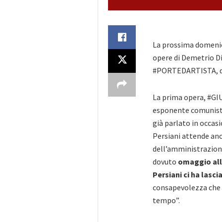
La prossima domenica
opere di Demetrio Di 
#PORTEDARTISTA, dis
La prima opera, #GI
esponente comunista
già parlato in occasi
Persiani attende anc
dell’amministrazione
dovuto
omaggio alla
Persiani ci ha lasci
consapevolezza che “
tempo”.