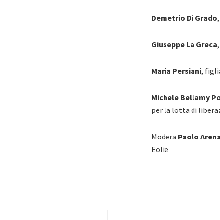
Demetrio Di Grado
Giuseppe La Greca
Maria Persiani
, figl
Michele Bellamy Po
per la lotta di libe
Modera
Paolo Aren
Eolie