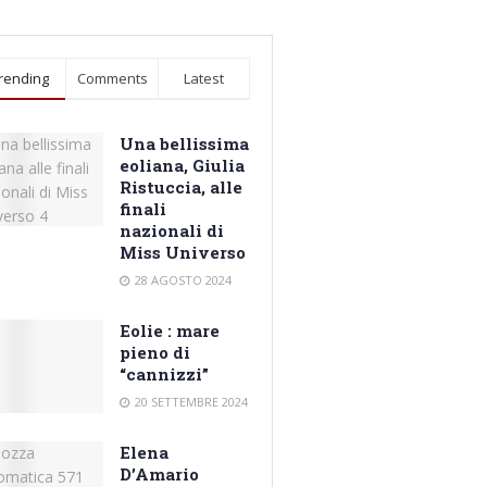
rending
Comments
Latest
Una bellissima
eoliana, Giulia
Ristuccia, alle
finali
nazionali di
Miss Universo
28 AGOSTO 2024
Eolie : mare
pieno di
“cannizzi”
20 SETTEMBRE 2024
Elena
D’Amario