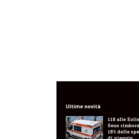
Ultime novità
118 alle Eolie
Seus rimbors
18% delle sp
di viaggio