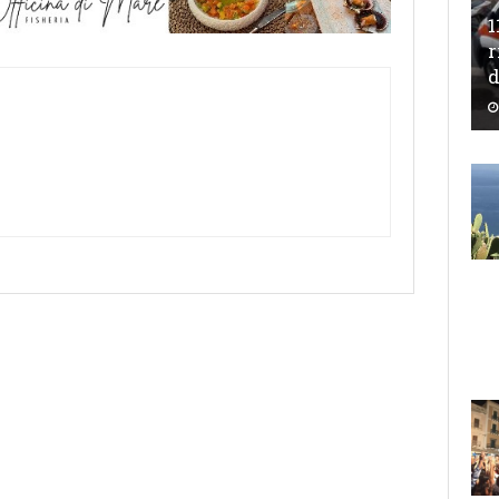
1
r
d