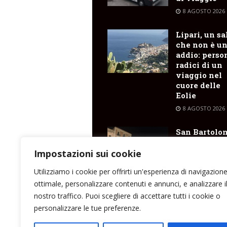
8 AGOSTO 2026
Lipari, un sa
che non è u
addio: perso
radici di un
viaggio nel
cuore delle
Eolie
8 AGOSTO 2026
San Bartolo
2026 : il
programma
Impostazioni sui cookie
degli spetta
Utilizziamo i cookie per offrirti un'esperienza di navigazion
8 AGOSTO 2026
ottimale, personalizzare contenuti e annunci, e analizzare i
nostro traffico. Puoi scegliere di accettare tutti i cookie o
personalizzare le tue preferenze.