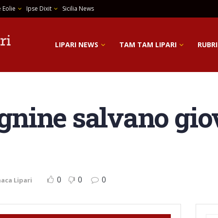
 Eolie
Ipse Dixit
Sicilia News
LIPARI NEWS
TAM TAM LIPARI
RUBRI
agnine salvano gio
0
0
0
aca Lipari