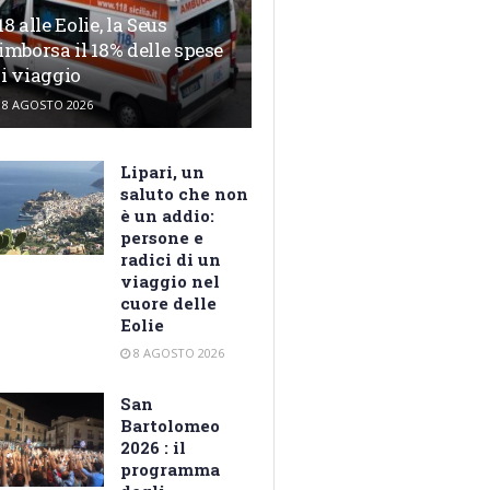
18 alle Eolie, la Seus
imborsa il 18% delle spese
i viaggio
8 AGOSTO 2026
Lipari, un
saluto che non
è un addio:
persone e
radici di un
viaggio nel
cuore delle
Eolie
8 AGOSTO 2026
San
Bartolomeo
2026 : il
programma