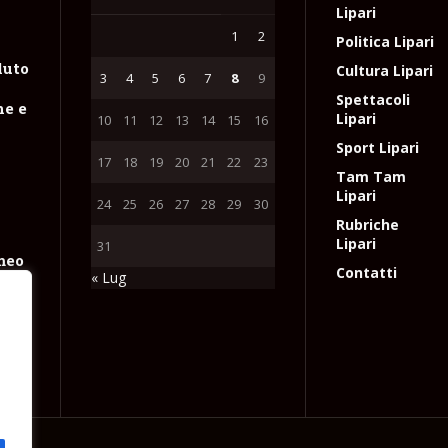
Lipari
1
2
Politica Lipari
luto
Cultura Lipari
3
4
5
6
7
8
9
n
Spettacoli
ne e
Lipari
10
11
12
13
14
15
16
Sport Lipari
17
18
19
20
21
22
23
Tam Tam
Lipari
24
25
26
27
28
29
30
Rubriche
Lipari
31
meo
Contatti
« Lug
coli
e
l