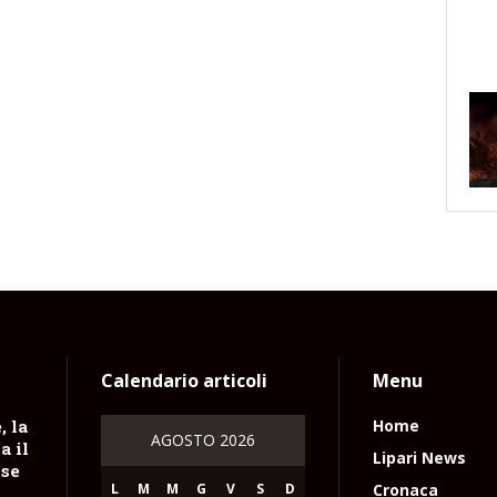
Calendario articoli
Menu
, la
Home
AGOSTO 2026
a il
Lipari News
ese
L
M
M
G
V
S
D
Cronaca