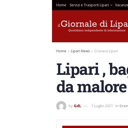
Home
Servizi e Trasporti Lipari
Vacanze
Home
Lipari News
Cronaca Lipari
Lipari , b
da malore
by
GdL
1 Luglio 2021
in
Cron