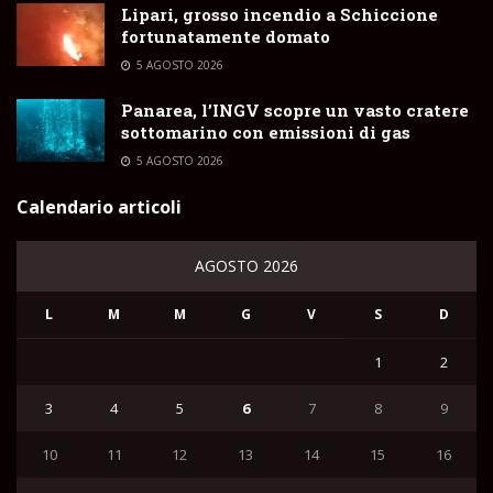
Lipari, grosso incendio a Schiccione
fortunatamente domato
5 AGOSTO 2026
Panarea, l’INGV scopre un vasto cratere
sottomarino con emissioni di gas
5 AGOSTO 2026
Calendario articoli
AGOSTO 2026
L
M
M
G
V
S
D
1
2
3
4
5
6
7
8
9
10
11
12
13
14
15
16