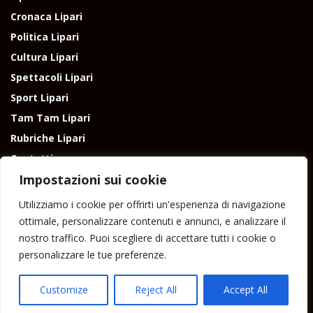
Cronaca Lipari
Politica Lipari
Cultura Lipari
Spettacoli Lipari
Sport Lipari
Tam Tam Lipari
Rubriche Lipari
Contatti
Impostazioni sui cookie
Utilizziamo i cookie per offrirti un'esperienza di navigazione
ottimale, personalizzare contenuti e annunci, e analizzare il
nostro traffico. Puoi scegliere di accettare tutti i cookie o
Direttore responsabile: Peppe Paino - Eolmedia, via Zinzolo, 20 - 980555 -
personalizzare le tue preferenze.
Lipari (Me) - Tel. 3924544698 e-mail: giornaledilipari@gmail.com -
peppepaino1@gmail.com Testata registrata al Tribunale di Barcellona
P.G.
Customize
Reject All
Accept All