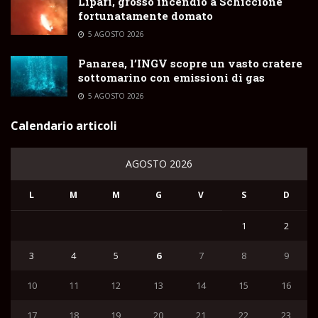
Lipari, grosso incendio a Schiccione
fortunatamente domato
5 AGOSTO 2026
Panarea, l’INGV scopre un vasto cratere
sottomarino con emissioni di gas
5 AGOSTO 2026
Calendario articoli
AGOSTO 2026
L
M
M
G
V
S
D
1
2
3
4
5
6
7
8
9
10
11
12
13
14
15
16
17
18
19
20
21
22
23