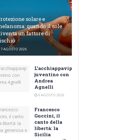
rotezione solare e
elanoma: quando il sole
iventa un fattore di
ischio
7 AGOSTO 2026
L’acchiappavip
juventino con
Andrea
Agnelli
6 AGOSTO 2026
Francesco
Guccini, il
canto della
libertà: la
Sicilia