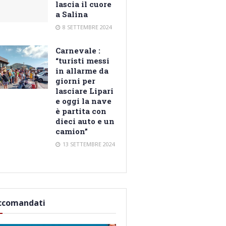
lascia il cuore
a Salina
8 SETTEMBRE 2024
Carnevale :
“turisti messi
in allarme da
giorni per
lasciare Lipari
e oggi la nave
è partita con
dieci auto e un
camion”
13 SETTEMBRE 2024
ccomandati