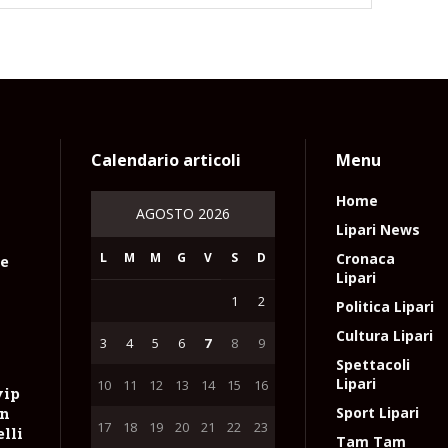
Calendario articoli
Menu
Home
AGOSTO 2026
Lipari News
L
M
M
G
V
S
D
Cronaca
le
Lipari
1
2
Politica Lipari
Cultura Lipari
3
4
5
6
7
8
9
Spettacoli
Lipari
10
11
12
13
14
15
16
vip
on
Sport Lipari
17
18
19
20
21
22
23
lli
Tam Tam