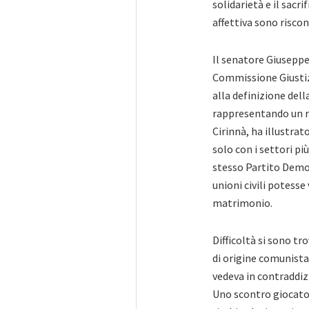
solidarietà e il sacr
affettiva sono risco
Il senatore Giusepp
Commissione Giustiz
alla definizione dell
rappresentando un r
Cirinnà, ha illustra
solo con i settori pi
stesso Partito Demo
unioni civili potesse
matrimonio.
Difficoltà si sono tr
di origine comunista c
vedeva in contraddizio
Uno scontro giocato s