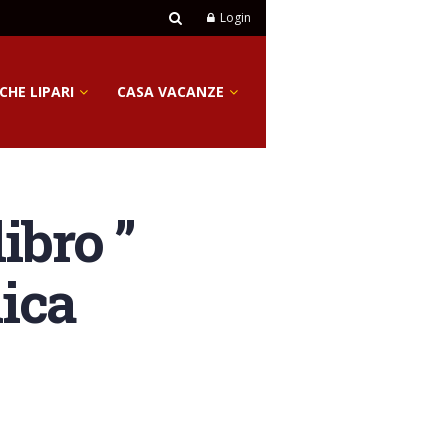
Login
CHE LIPARI
CASA VACANZE
ibro ”
nica