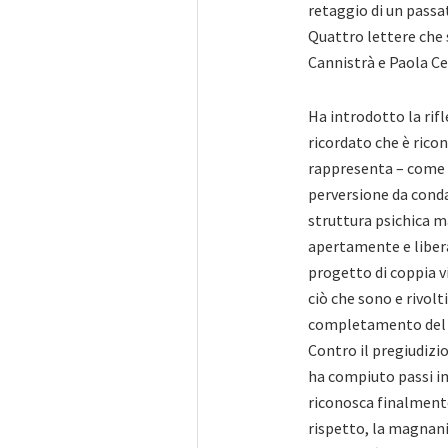
retaggio di un passat
Quattro lettere che 
Cannistrà e Paola Cen
Ha introdotto la rif
ricordato che è rico
rappresenta – come a
perversione da condan
struttura psichica ma
apertamente e libera
progetto di coppia vi
ciò che sono e rivolt
completamento del lo
Contro il pregiudizi
ha compiuto passi i
riconosca finalmente
rispetto, la magnanim