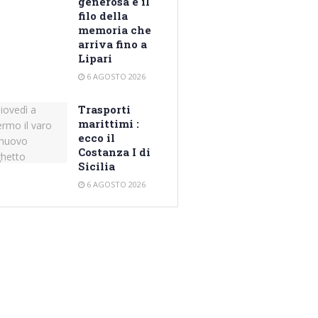
generosa e il
filo della
memoria che
arriva fino a
Lipari
6 AGOSTO 2026
Trasporti
marittimi :
ecco il
Costanza I di
Sicilia
6 AGOSTO 2026