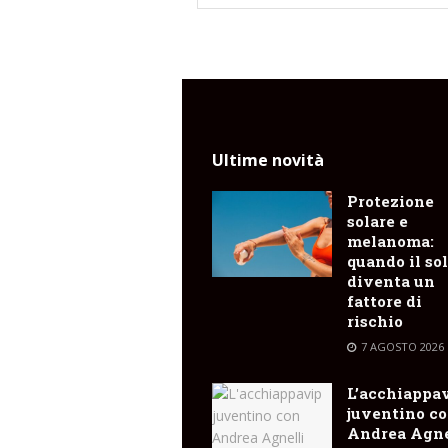
Ultime novità
Protezione
solare e
melanoma:
quando il so
diventa un
fattore di
rischio
7 AGOSTO 2026
L’acchiappa
juventino c
Andrea Agne