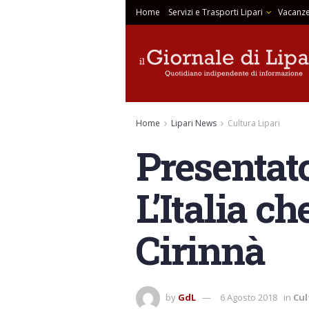
Home
Servizi e Trasporti Lipari
Vacanze
Home
Lipari News
Cultura Lipari
Presentato 
L’Italia c
Cirinnà
by
GdL
6 Agosto 2018
in
Cul