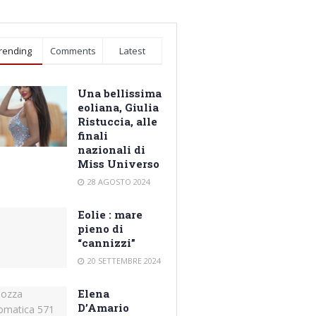
rending
Comments
Latest
Una bellissima
eoliana, Giulia
Ristuccia, alle
finali
nazionali di
Miss Universo
28 AGOSTO 2024
Eolie : mare
pieno di
“cannizzi”
20 SETTEMBRE 2024
Elena
D’Amario