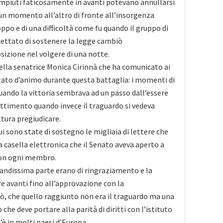
compiuti faticosamente in avanti potevano annullarsi
n momento all’altro di fronte all’insorgenza
ppo e di una difficoltà come fu quando il gruppo di
cettato di sostenere la legge cambiò
izione nel volgere di una notte.
della senatrice Monica Cirinnà che ha comunicato ai
stato d’animo durante questa battaglia: i momenti di
quando la vittoria sembrava ad un passo dall’essere
battimento quando invece il traguardo si vedeva
ttura pregiudicare.
i sono state di sostegno le migliaia di lettere che
a casella elettronica che il Senato aveva aperto a
on ogni membro.
randissima parte erano di ringraziamento e la
 avanti fino all’approvazione con la
, che quello raggiunto non era il traguardo ma una
he deve portare alla parità di diritti con l’istituto
è in molti paesi d’Europa.