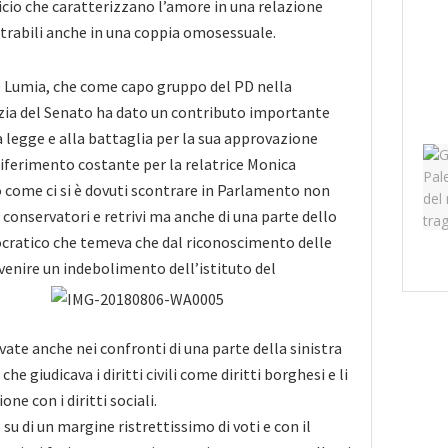
ificio che caratterizzano l’amore in una relazione
ntrabili anche in una coppia omosessuale.
e Lumia, che come capo gruppo del PD nella
ia del Senato ha dato un contributo importante
a legge e alla battaglia per la sua approvazione
iferimento costante per la relatrice Monica
to come ci si è dovuti scontrare in Parlamento non
ù conservatori e retrivi ma anche di una parte dello
cratico che temeva che dal riconoscimento delle
 venire un indebolimento dell’istituto del
ovate anche nei confronti di una parte della sinistra
he giudicava i diritti civili come diritti borghesi e li
ne con i diritti sociali.
u di un margine ristrettissimo di voti e con il