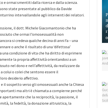
o e ormai smentiti dalla ricerca e dalla scienza.
sono state presentate al pubblico da Davide
P
turrino intervallandole agli interventi dei relatori.
m
d
lessione, il dott. Michele Giacomantonio che ha
r
nosciuto che ormai l’omosessualità non
ncora si credeva qualche decina di anni fa – una
nare o anche il risultato di una ‘difettosa’
 una condizione di vita che ha diritto di esprimere
mente la propria affettività orientandosi a un
ssuto nel dono e nell’affettività, da realizzare da
i a colui o colei che sentono essere il
ro desiderio affettivo.
o e il sospetto verso gli omosessuali anche la Chiesa
mportanti ma altri è chiamata a compierne perché
 apertamente che la reciprocità, la passione, il
ità, la fedeltà, la donazione altruistica, la