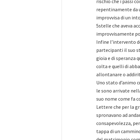
rischio che i passi 
repentinamente da u
improvvisa di un into
5stelle che aveva ac
improvvisamente pos
Infine l’intervento 
partecipanti il suo 
gioia e di speranza 
colta e quelli di ab
allontanare o addiri
Uno stato d’animo cu
le sono arrivate nell
suo nome come fa c
Lettere che per la g
spronavano ad andare
consapevolezza, però
tappa di un cammino c
del matrimonio com’