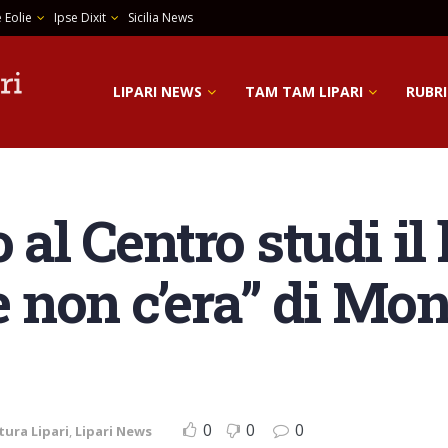
 Eolie
Ipse Dixit
Sicilia News
LIPARI NEWS
TAM TAM LIPARI
RUBRI
al Centro studi il l
he non c’era” di Mo
0
0
0
tura Lipari
,
Lipari News