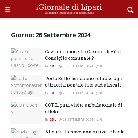
Giorno:
26 Settembre 2024
Cave di pomice, Lo Cascio : dov’è il
Consiglio comunale ?
BY
GDL
26 SETTEMBRE 2024
0
Porto Sottomonastero : chiuso agli
attracchi pontile lato sud aliscafi
BY
GDL
26 SETTEMBRE 2024
0
COT Lipari, visite ambulatoriale di
ottobre
BY
GDL
26 SETTEMBRE 2024
0
Alicudi : la nave non arriva…e basta