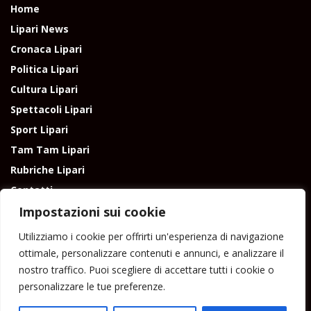
Home
Lipari News
Cronaca Lipari
Politica Lipari
Cultura Lipari
Spettacoli Lipari
Sport Lipari
Tam Tam Lipari
Rubriche Lipari
Contatti
Impostazioni sui cookie
Utilizziamo i cookie per offrirti un'esperienza di navigazione
ottimale, personalizzare contenuti e annunci, e analizzare il
nostro traffico. Puoi scegliere di accettare tutti i cookie o
Direttore responsabile: Peppe Paino - Eolmedia, via Zinzolo, 20 - 980555 -
personalizzare le tue preferenze.
Lipari (Me) - Tel. 3924544698 e-mail: giornaledilipari@gmail.com -
peppepaino1@gmail.com Testata registrata al Tribunale di Barcellona