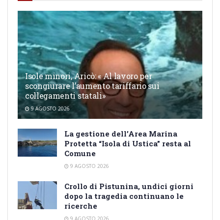
Isole minori, Aricò: « Al lavoro per
scongiurare l’aumento tariffario sui
collegamenti statali»
9 AGOSTO 2026
La gestione dell’Area Marina
Protetta “Isola di Ustica” resta al
Comune
9 AGOSTO 2026
Crollo di Pistunina, undici giorni
dopo la tragedia continuano le
ricerche
9 AGOSTO 2026