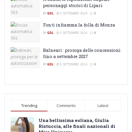
personaggi storici di Lipari
BY
GDL
5 SETTEMBRE 2024
0
Fonti infiamma la folla di Monza
BY
GDL
5 SETTEMBRE 2024
0
Balneari : proroga delle concessioni
fino a settembre 2027
BY
GDL
5 SETTEMBRE 2024
0
Trending
Comments
Latest
Una bellissima eoliana, Giulia
Ristuccia, alle finali nazionali di
Miss Universo