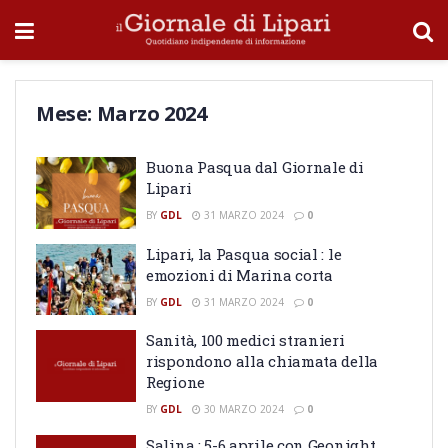
Mese:
Marzo 2024
Buona Pasqua dal Giornale di
Lipari
BY
GDL
31 MARZO 2024
0
Lipari, la Pasqua social : le
emozioni di Marina corta
BY
GDL
31 MARZO 2024
0
Sanità, 100 medici stranieri
rispondono alla chiamata della
Regione
BY
GDL
30 MARZO 2024
0
Salina : 5-6 aprile con Geonight