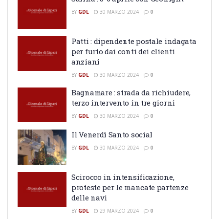
BY
GDL
30 MARZO 2024
0
Patti : dipendente postale indagata
per furto dai conti dei clienti
anziani
BY
GDL
30 MARZO 2024
0
Bagnamare : strada da richiudere,
terzo intervento in tre giorni
BY
GDL
30 MARZO 2024
0
Il Venerdì Santo social
BY
GDL
30 MARZO 2024
0
Scirocco in intensificazione,
proteste per le mancate partenze
delle navi
BY
GDL
29 MARZO 2024
0