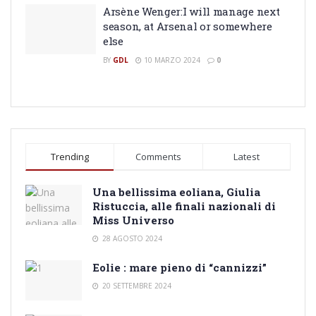
Arsène Wenger:I will manage next
season, at Arsenal or somewhere
else
BY
GDL
10 MARZO 2024
0
Trending
Comments
Latest
Una bellissima eoliana, Giulia
Ristuccia, alle finali nazionali di
Miss Universo
28 AGOSTO 2024
Eolie : mare pieno di “cannizzi”
20 SETTEMBRE 2024