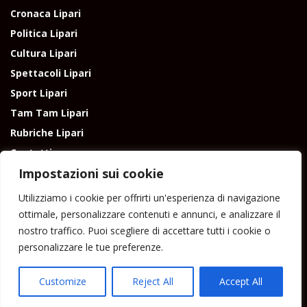
Cronaca Lipari
Politica Lipari
Cultura Lipari
Spettacoli Lipari
Sport Lipari
Tam Tam Lipari
Rubriche Lipari
Contatti
Impostazioni sui cookie
Utilizziamo i cookie per offrirti un'esperienza di navigazione
ottimale, personalizzare contenuti e annunci, e analizzare il
nostro traffico. Puoi scegliere di accettare tutti i cookie o
Direttore responsabile: Peppe Paino - Eolmedia, via Zinzolo, 20 - 980555 -
personalizzare le tue preferenze.
Lipari (Me) - Tel. 3924544698 e-mail: giornaledilipari@gmail.com -
peppepaino1@gmail.com Testata registrata al Tribunale di Barcellona
P.G.
Customize
Reject All
Accept All