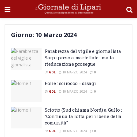
Giorno:
10 Marzo 2024
Parabrezza del vigile e giornalista
Sarpi preso a martellate : ma la
rieducazione prosegue
BY
GDL
10 MARZO 2024
0
Eolie : scirocco = disagi
BY
GDL
10 MARZO 2024
0
Sciotto (Sud chiama Nord) a Gullo :
“Continua la lotta per il bene della
comunità”
BY
GDL
10 MARZO 2024
0