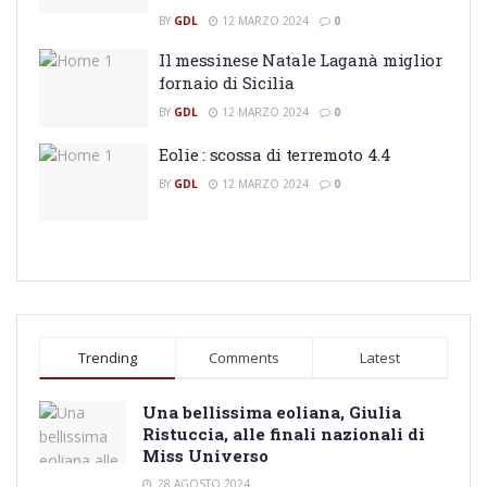
BY
GDL
12 MARZO 2024
0
Il messinese Natale Laganà miglior
fornaio di Sicilia
BY
GDL
12 MARZO 2024
0
Eolie : scossa di terremoto 4.4
BY
GDL
12 MARZO 2024
0
Trending
Comments
Latest
Una bellissima eoliana, Giulia
Ristuccia, alle finali nazionali di
Miss Universo
28 AGOSTO 2024