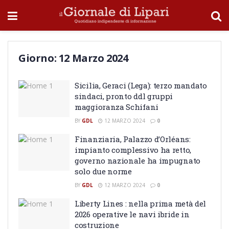
Giorno:
12 Marzo 2024
Sicilia, Geraci (Lega): terzo mandato
sindaci, pronto ddl gruppi
maggioranza Schifani
BY
GDL
12 MARZO 2024
0
Finanziaria, Palazzo d’Orléans:
impianto complessivo ha retto,
governo nazionale ha impugnato
solo due norme
BY
GDL
12 MARZO 2024
0
Liberty Lines : nella prima metà del
2026 operative le navi ibride in
costruzione