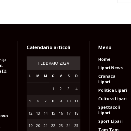
Calendario articoli
Menu
vip
Home
FEBBRAIO 2024
on
Lipari News
lli
L
M
M
G
V
S
D
Cronaca
Lipari
1
2
3
4
Politica Lipari
Cultura Lipari
5
6
7
8
9
10
11
Spettacoli
Lipari
12
13
14
15
16
17
18
rosa
Sport Lipari
19
20
21
22
23
24
25
e
Tam Tam