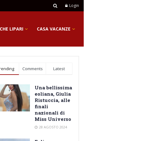
Login
CHE LIPARI
CASA VACANZE
rending
Comments
Latest
Una bellissima
eoliana, Giulia
Ristuccia, alle
finali
nazionali di
Miss Universo
28 AGOSTO 2024