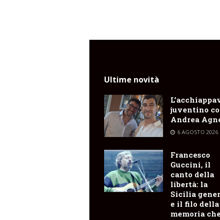
Ultime novità
L’acchiappa
juventino c
Andrea Agne
6 AGOSTO 2026
Francesco
Guccini, il
canto della
libertà: la
Sicilia gene
e il filo della
memoria ch