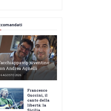
ccomandati
’acchiappavip juventino
on Andrea Agnelli
6 AGOSTO 2026
Francesco
Guccini, il
canto della
libertà: la
Sicilia