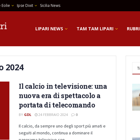
 Eolie
Ipse Dixit
Sicilia News
LIPARI NEWS
TAM TAM LIPARI
RUBRI
o 2024
T
Il calcio in televisione: una
nuova era di spettacolo a
portata di telecomando
BY
GDL
24 FEBBRAIO 2024
0
Il calcio, da sempre uno degli sport più amati e
seguiti al mondo, continua a dominare il
panorama televisivo con ...