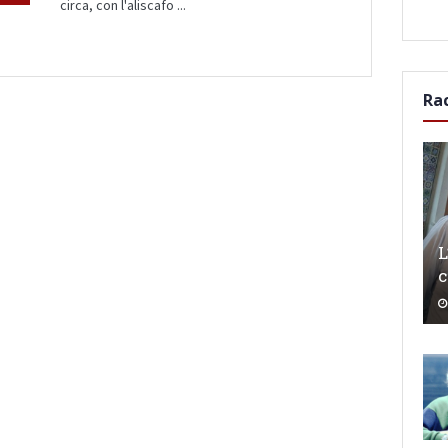
circa, con l'aliscafo ...
Ra
L
c